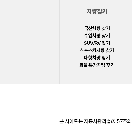
폴스타
차량찾기
푸조
피아트
국산차량 찾기
수입차량 찾기
허머
SUV/RV 찾기
혼다
스포츠카차량 찾기
대형차량 찾기
BYD
화물·특장차량 찾기
GMC
LEVC
본 사이트는 자동차관리법(제57조의2