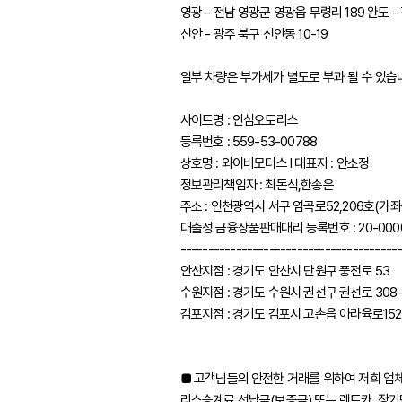
영광 - 전남 영광군 영광읍 무령리 189 완도 -
신안 - 광주 북구 신안동 10-19
일부 차량은 부가세가 별도로 부과 될 수 있습
사이트명 : 안심오토리스
등록번호 : 559-53-00788
상호명 : 와이비모터스 l 대표자 : 안소정
정보관리책임자 : 최돈식,한송은
주소 : 인천광역시 서구 염곡로52,206호(가
대출성 금융상품판매대리 등록번호 : 20-000
---------------------------------------
안산지점 : 경기도 안산시 단원구 풍전로 53
수원지점 : 경기도 수원시 권선구 권선로 308-
김포지점 : 경기도 김포시 고촌읍 아라육로152
■ 고객님들의 안전한 거래를 위하여 저희 업
리스승계료 선납금(보증금) 또는 렌트카, 장