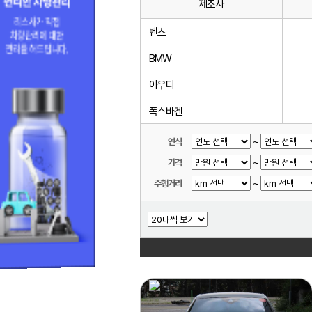
제조사
벤츠
BMW
아우디
폭스바겐
미니
~
연식
~
가격
볼보
~
주행거리
랜드로버
닛산
다이하쓰
다찌
동풍소콘