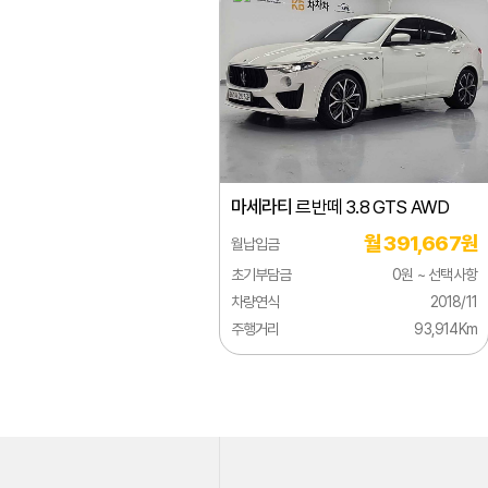
지리
지프
쯔더우
캐딜락
크라이슬러
마세라티
르반떼 3.8 GTS AWD
테슬라
월 391,667원
월납입금
토요타
초기부담금
0원 ~ 선택사항
페라리
차량연식
2018/11
주행거리
93,914Km
포드
포르쉐
포톤
폰티악