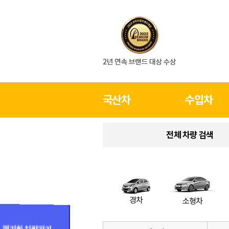
국산차
수입차
전체 차량 검색
경차
소형차