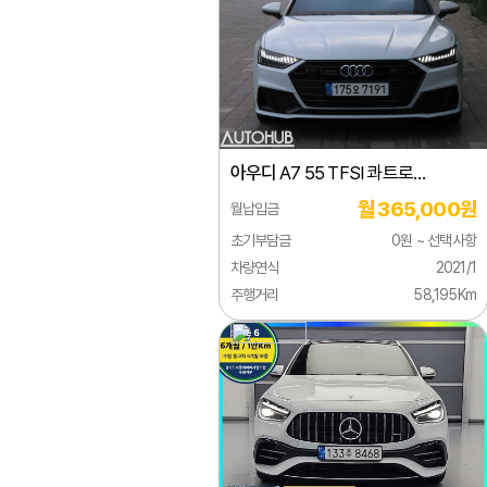
람보르기니
렉서스
로버
로터스
아우디
A7 55 TFSI 콰트로
롤스로이스
프리미엄
월 365,000원
월납입금
르노
초기부담금
0원 ~ 선택사항
링컨
차량연식
2021/1
주행거리
58,195Km
마세라티
마이바흐
마쯔다
맥라렌
미쯔비시