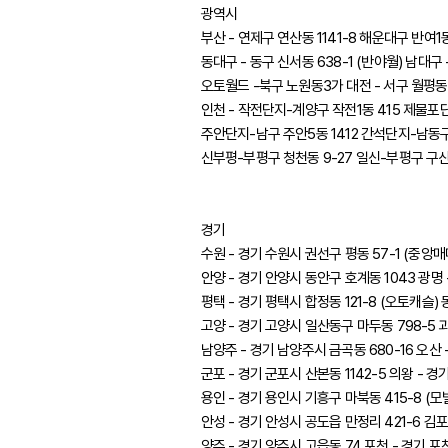
광역시
부산 - 연제구 연산동 1141-8 해운대구 반여1동
동대구 - 동구 신서동 638-1 (반야월) 남대구 
오토월드 -북구 노원동3가 대전 - 서구 월평동 
인천 - 작전단지-계양구 작전1동 415 제물포단
주안단지-남구 주안5동 1412 간석단지-남동구 
신부평-부평구 청천동 9-27 일신-부평구 구산
경기
수원 - 경기 수원시 권선구 평동 57-1 (중앙매
안양 - 경기 안양시 동안구 호계동 1043 광명 
평택 - 경기 평택시 합정동 121-8 (오토캐슬) 
고양 - 경기 고양시 일산동구 마두동 798-5 과천
남양주 - 경기 남양주시 금곡동 680-16 오산 -
군포 - 경기 군포시 산본동 1142-5 의왕 - 경
용인 - 경기 용인시 기흥구 마북동 415-8 (모빌
안성 - 경기 안성시 공도읍 만정리 421-6 김포 
양주 - 경기 양주시 고읍동 74 포천 - 경기 