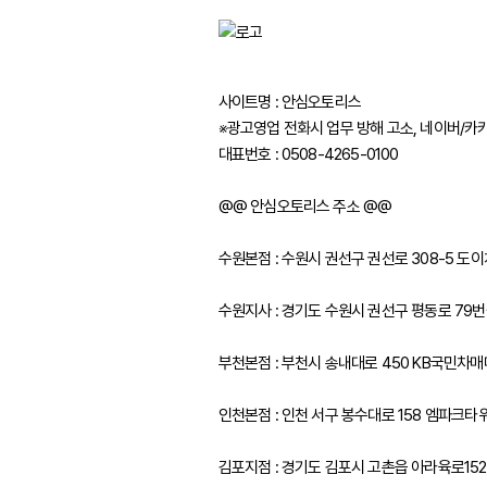
사이트명 : 안심오토리스
※광고영업 전화시 업무 방해 고소, 네이버/카
대표번호 : 0508-4265-0100
@@ 안심오토리스 주소 @@
수원본점 : 수원시 권선구 권선로 308-5 
수원지사 : 경기도 수원시 권선구 평동로 79번길
부천본점 : 부천시 송내대로 450 KB국민차
인천본점 : 인천 서구 봉수대로 158 엠파크타
김포지점 : 경기도 김포시 고촌읍 아라육로15