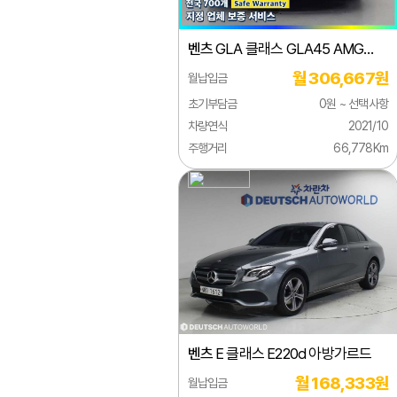
미쯔오카
벤츠
GLA 클래스 GLA45 AMG
벤틀리
4MATIC +
월 306,667원
월납입금
부가티
초기부담금
0원 ~ 선택사항
북기은상
차량연식
2021/10
주행거리
66,778Km
뷰익
사브
사이언
선롱버스
스마트
스바루
벤츠
E 클래스 E220d 아방가르드
스즈키
월 168,333원
월납입금
시보레