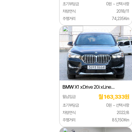
초기부담금
0원 ~ 선택사항
시트로엥
차량연식
2018/11
주행거리
74,235Km
알파로메오
애스턴마틴
어큐라
오펠
올즈모빌
이네오스
BMW
X1 xDrive 20i xLine
이베코
스페셜에디션
월 163,333원
월납입금
이스즈
초기부담금
0원 ~ 선택사항
인피니티
차량연식
2022/8
주행거리
85,150Km
재규어