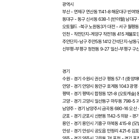
광역시
부산 - 연제구 연산동 1141-8 해운대구 반여1동
동대구 - 동구 신서동 638-1 (반야월) 남대구 
오토월드 -북구 노원동3가 대전 - 서구 월평동 
인천 - 작전단지-계양구 작전1동 415 제물포단
주안단지-남구 주안5동 1412 간석단지-남동구 
신부평-부평구 청천동 9-27 일신-부평구 구산
경기
수원 - 경기 수원시 권선구 평동 57-1 (중앙매
안양 - 경기 안양시 동안구 호계동 1043 광명 
평택 - 경기 평택시 합정동 121-8 (오토캐슬) 
고양 - 경기 고양시 일산동구 마두동 798-5 과천
남양주 - 경기 남양주시 금곡동 680-16 오산 -
군포 - 경기 군포시 산본동 1142-5 의왕 - 경
용인 - 경기 용인시 기흥구 마북동 415-8 (모빌
안성 - 경기 안성시 공도읍 만정리 421-6 김포 
양주 - 경기 양주시 고읍동 74 포천 - 경기 