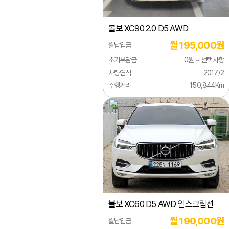
미쯔오카
볼보
볼보
XC90 2.0 D5 AWD
벤틀리
월 195,000원
월납입금
부가티
초기부담금
0원 ~ 선택사항
북기은상
차량연식
2017/2
주행거리
150,844Km
뷰익
사브
사이언
선롱버스
스마트
스바루
볼보
XC60 D5 AWD 인스크립션
스즈키
월 190,000원
월납입금
시보레