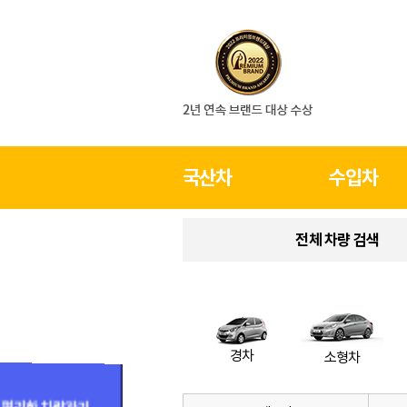
국산차
수입차
전체 차량 검색
경차
소형차