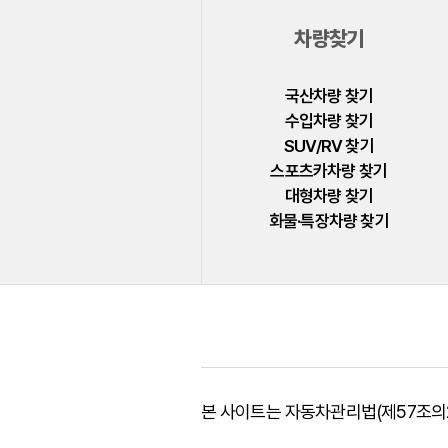
폴스타
차량찾기
푸조
피아트
국산차량 찾기
수입차량 찾기
허머
SUV/RV 찾기
혼다
스포츠카차량 찾기
대형차량 찾기
BYD
화물·특장차량 찾기
GMC
LEVC
본 사이트는 자동차관리법(제57조의2