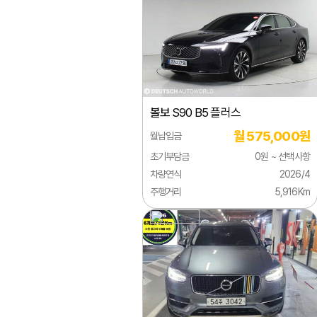
람보르기니
V60
렉서스
V70
로버
V90
로터스
XC4
볼보
S90 B5 플러스
롤스로이스
XC6
월 575,000원
월납입금
르노
XC7
초기부담금
0원 ~ 선택사항
링컨
XC9
차량연식
2026/4
주행거리
5,916Km
마세라티
740
마이바흐
760
마쯔다
850
맥라렌
940
미쯔비시
960