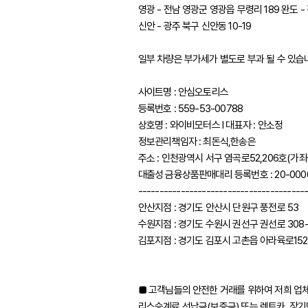
영광 - 전남 영광군 영광읍 무령리 189 완도 -
신안 - 광주 북구 신안동 10-19
일부 차량은 부가세가 별도로 부과 될 수 있습
사이트명 : 안심오토리스
등록번호 : 559-53-00788
상호명 : 와이비모터스 l 대표자 : 안소정
정보관리책임자 : 최돈식,한송은
주소 : 인천광역시 서구 염곡로52,206호(가
대출성 금융상품판매대리 등록번호 : 20-000
---------------------------------------
안산지점 : 경기도 안산시 단원구 풍전로 53
수원지점 : 경기도 수원시 권선구 권선로 308-
김포지점 : 경기도 김포시 고촌읍 아라육로152
■ 고객님들의 안전한 거래를 위하여 저희 업
리스승계료 선납금(보증금) 또는 렌트카, 장