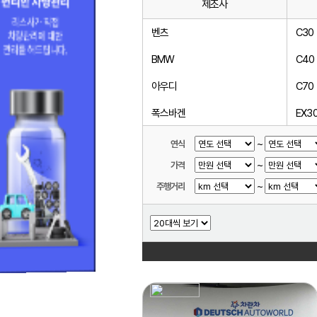
제조사
벤츠
C30
BMW
C40
아우디
C70
폭스바겐
EX3
미니
S40
~
연식
~
가격
볼보
S60
~
주행거리
랜드로버
S70
닛산
S80
다이하쓰
S90
다찌
V40
동풍소콘
V50