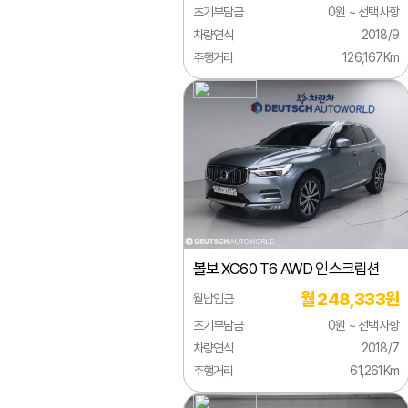
초기부담금
0원 ~ 선택사항
시트로엥
차량연식
2018/9
주행거리
126,167Km
알파로메오
애스턴마틴
어큐라
오펠
올즈모빌
이네오스
볼보
XC60 T6 AWD 인스크립션
이베코
월 248,333원
월납입금
이스즈
초기부담금
0원 ~ 선택사항
인피니티
차량연식
2018/7
주행거리
61,261Km
재규어