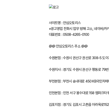
사이트명 : 안심오토리스
※광고영업 전화시 업무 방해 고소, 네이버/카
대표번호 : 0508-4265-0100
@@ 안심오토리스 주소 @@
수원본점 : 수원시 권선구 권선로 308-5 
수원지사 : 경기도 수원시 권선구 평동로 79번길
부천본점 : 부천시 송내대로 450 KB국민차
인천본점 : 인천 서구 봉수대로 158 엠파크타
김포지점 : 경기도 김포시 고촌읍 아라육로15