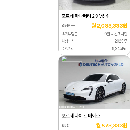
미쯔오카
포르쉐
파나메라 2.9 V6 4
벤틀리
월 2,083,333원
월납입금
부가티
초기부담금
0원 ~ 선택사항
북기은상
차량연식
2025/7
주행거리
8,245Km
뷰익
사브
사이언
선롱버스
스마트
스바루
포르쉐
타이칸 베이스
스즈키
월 873,333원
월납입금
시보레