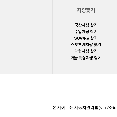
폴스타
차량찾기
푸조
피아트
국산차량 찾기
수입차량 찾기
허머
SUV/RV 찾기
혼다
스포츠카차량 찾기
대형차량 찾기
BYD
화물·특장차량 찾기
GMC
LEVC
본 사이트는 자동차관리법(제57조의2