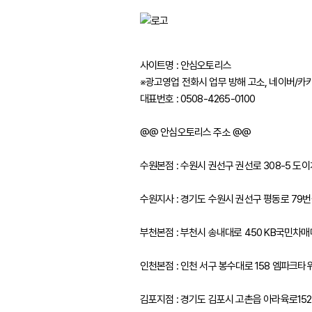
사이트명 : 안심오토리스
※광고영업 전화시 업무 방해 고소, 네이버/카
대표번호 : 0508-4265-0100
@@ 안심오토리스 주소 @@
수원본점 : 수원시 권선구 권선로 308-5 
수원지사 : 경기도 수원시 권선구 평동로 79번길
부천본점 : 부천시 송내대로 450 KB국민차
인천본점 : 인천 서구 봉수대로 158 엠파크타
김포지점 : 경기도 김포시 고촌읍 아라육로15