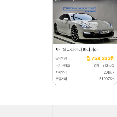
지리
지프
쯔더우
캐딜락
크라이슬러
포르쉐
파나메라 파나메라
테슬라
월 758,333원
월납입금
토요타
초기부담금
0원 ~ 선택사항
페라리
차량연식
2019/7
주행거리
51,907Km
포드
포르쉐
포톤
폰티악