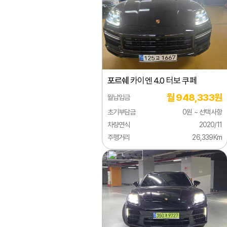
람보르기니
렉서스
로버
로터스
포르쉐
카이엔 4.0 터보 쿠페
롤스로이스
월 948,333원
월납입금
르노
초기부담금
0원 ~ 선택사항
링컨
차량연식
2020/11
주행거리
26,339Km
마세라티
마이바흐
마쯔다
맥라렌
미쯔비시