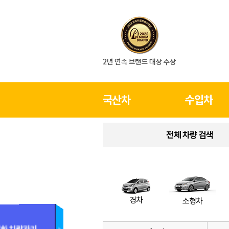
국산차
수입차
전체 차량 검색
경차
소형차