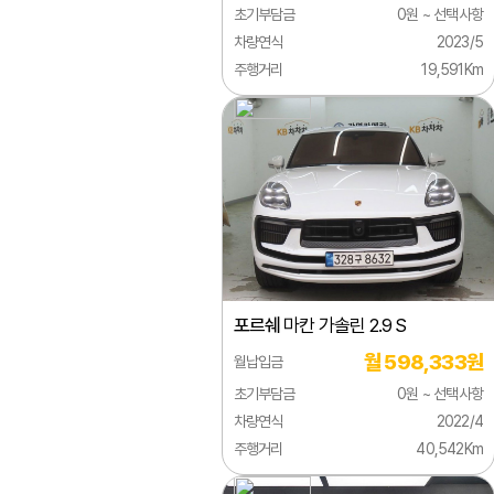
초기부담금
0원 ~ 선택사항
시트로엥
차량연식
2023/5
주행거리
19,591Km
알파로메오
애스턴마틴
어큐라
오펠
올즈모빌
이네오스
포르쉐
마칸 가솔린 2.9 S
이베코
월 598,333원
월납입금
이스즈
초기부담금
0원 ~ 선택사항
인피니티
차량연식
2022/4
주행거리
40,542Km
재규어