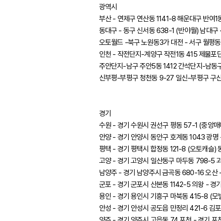
광역시
부산 - 연제구 연산동 1141-8 해운대구 반여1동
동대구 - 동구 신서동 638-1 (반야월) 남대구 
오토월드 -북구 노원동3가 대전 - 서구 월평동 
인천 - 작전단지-계양구 작전1동 415 제물포단
주안단지-남구 주안5동 1412 간석단지-남동구 
신부평-부평구 청천동 9-27 일신-부평구 구산
경기
수원 - 경기 수원시 권선구 평동 57-1 (중앙매
안양 - 경기 안양시 동안구 호계동 1043 광명 
평택 - 경기 평택시 합정동 121-8 (오토캐슬) 
고양 - 경기 고양시 일산동구 마두동 798-5 과천
남양주 - 경기 남양주시 금곡동 680-16 오산 -
군포 - 경기 군포시 산본동 1142-5 의왕 - 경
용인 - 경기 용인시 기흥구 마북동 415-8 (모빌
안성 - 경기 안성시 공도읍 만정리 421-6 김포 
양주 - 경기 양주시 고읍동 74 포천 - 경기 