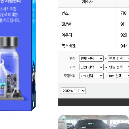
제조사
벤츠
718
BMW
911
아우디
928
폭스바겐
944
미니
968
~
연식
~
가격
볼보
마칸
~
주행거리
랜드로버
박스
닛산
카이
다이하쓰
카이
다찌
타이
동풍소콘
파나