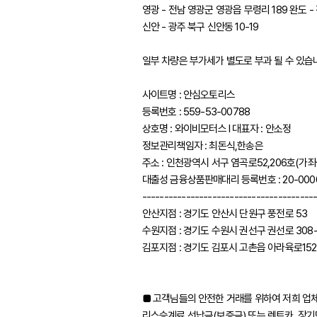
영광 - 전남 영광군 영광읍 무령리 189 완도 -
신안 - 광주 북구 신안동 10-19
일부 차량은 부가세가 별도로 부과 될 수 있습
사이트명 : 안심오토리스
등록번호 : 559-53-00788
상호명 : 와이비모터스 l 대표자 : 안소정
정보관리책임자 : 최돈식,한송은
주소 : 인천광역시 서구 염곡로52,206호(가
대출성 금융상품판매대리 등록번호 : 20-000
---------------------------------------
안산지점 : 경기도 안산시 단원구 풍전로 53
수원지점 : 경기도 수원시 권선구 권선로 308-
김포지점 : 경기도 김포시 고촌읍 아라육로152
■ 고객님들의 안전한 거래를 위하여 저희 업
리스승계료 선납금(보증금) 또는 렌트카, 장