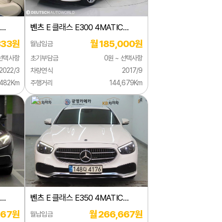
C
벤츠
E 클래스 E300 4MATIC
익스클루시브
333원
월 185,000원
월납입금
 선택사항
초기부담금
0원 ~ 선택사항
2022/3
차량연식
2017/9
,482Km
주행거리
144,679Km
C
벤츠
E 클래스 E350 4MATIC
아방가르드
667원
월 266,667원
월납입금