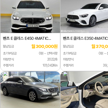
래스(G 바겐)
벤츠
E 클래스 E450 4MATIC
벤츠
E 클래스 E350 4MATIC
클래스
익스클루시브
line 에디션
월 300,000원
월 370,
월납입금
월납입금
 클래스
초기부담금
0원 ~ 선택사항
초기부담금
0원 ~
 클래스
차량연식
2022/8
차량연식
주행거리
101,042Km
주행거리
39
 클래스
 클래스
 클래스
 클래스
클래스