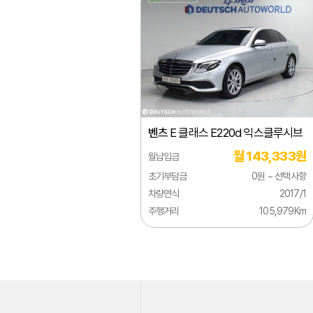
지리
지프
쯔더우
캐딜락
크라이슬러
벤츠
E 클래스 E220d 익스클루시브
테슬라
월 143,333원
월납입금
토요타
초기부담금
0원 ~ 선택사항
페라리
차량연식
2017/1
주행거리
105,979Km
포드
포르쉐
포톤
폰티악