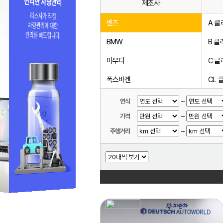
제조사
벤츠
A 클
BMW
B 클
아우디
C 클
폭스바겐
CL 
미니
CLA
~
연식
~
가격
볼보
CLE
~
주행거리
랜드로버
CLK
닛산
CLS
다이하쓰
E 클
다찌
EQA
동풍소콘
EQB