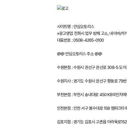
사이트명 : 안심오토리스
※광고영업 전화시 업무 방해 고소, 네이버/카
대표번호 : 0508-4265-0100
@@ 안심오토리스 주소 @@
수원본점 : 수원시 권선구 권선로 308-5 
수원지사 : 경기도 수원시 권선구 평동로 79번길
부천본점 : 부천시 송내대로 450 KB국민차
인천본점 : 인천 서구 봉수대로 158 엠파크타
김포지점 : 경기도 김포시 고촌읍 아라육로15