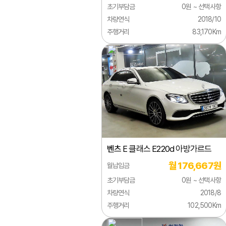
초기부담금
0원 ~ 선택사항
시트로엥
차량연식
2018/10
주행거리
83,170Km
알파로메오
애스턴마틴
어큐라
오펠
올즈모빌
이네오스
벤츠
E 클래스 E220d 아방가르드
이베코
월 176,667원
월납입금
이스즈
초기부담금
0원 ~ 선택사항
인피니티
차량연식
2018/8
주행거리
102,500Km
재규어