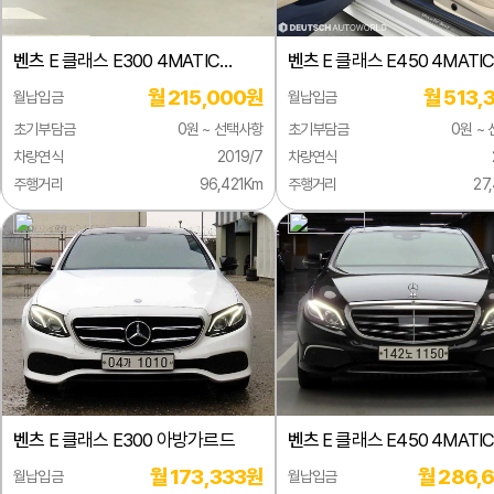
래스
벤츠
E 클래스 E300 4MATIC
벤츠
E 클래스 E450 4MATI
래스
익스클루시브
카브리올레
월 215,000원
월 513,
월납입금
월납입금
클래스
초기부담금
0원 ~ 선택사항
초기부담금
0원 ~
 클래스
차량연식
2019/7
차량연식
주행거리
96,421Km
주행거리
27
 클래스
 AMG
 GT
래스
린터
벤츠
E 클래스 E300 아방가르드
벤츠
E 클래스 E450 4MATI
목
익스클루시브
월 173,333원
월 286,
월납입금
월납입금
구형)