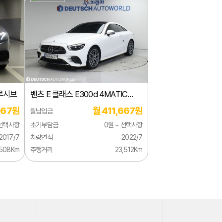
클루시브
벤츠
E 클래스 E300d 4MATIC
쿠페
667원
월 411,667원
월납입금
 선택사항
초기부담금
0원 ~ 선택사항
2017/7
차량연식
2022/7
,508Km
주행거리
23,512Km