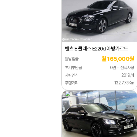
람보르기니
EQC
렉서스
EQE
로버
EQS
로터스
G 클
벤츠
E 클래스 E220d 아방가르드
롤스로이스
GL 
월 165,000원
월납입금
르노
GLA
초기부담금
0원 ~ 선택사항
링컨
GLB
차량연식
2019/4
주행거리
132,773Km
마세라티
GLC
마이바흐
GLE
마쯔다
GLK
맥라렌
GLS
미쯔비시
M 