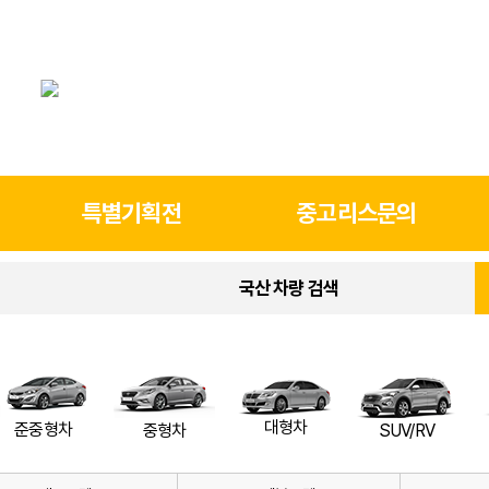
특별기획전
중고리스문의
국산 차량 검색
대형차
준중형차
SUV/RV
중형차