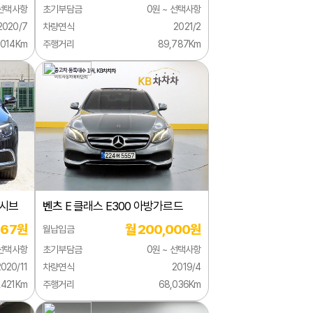
 선택사항
초기부담금
0원 ~ 선택사항
2020/7
차량연식
2021/2
,014Km
주행거리
89,787Km
루시브
벤츠
E 클래스 E300 아방가르드
667원
월 200,000원
월납입금
 선택사항
초기부담금
0원 ~ 선택사항
2020/11
차량연식
2019/4
1,421Km
주행거리
68,036Km