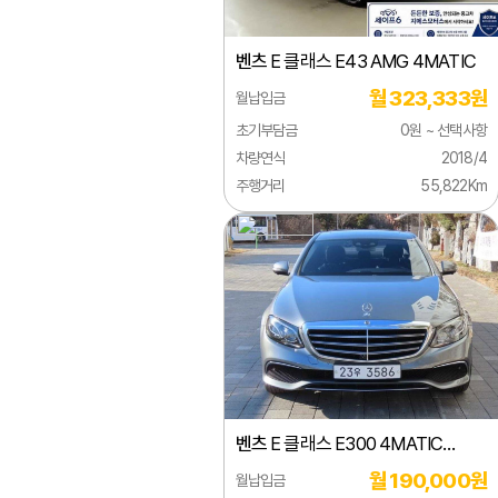
미쯔오카
R 클
벤츠
E 클래스 E43 AMG 4MATIC
벤틀리
S 클
월 323,333원
월납입금
부가티
SL 
초기부담금
0원 ~ 선택사항
북기은상
SLC
차량연식
2018/4
주행거리
55,822Km
뷰익
SLK
사브
SLR
사이언
SLS
선롱버스
AMG
스마트
V 클
스바루
스프
벤츠
E 클래스 E300 4MATIC
스즈키
유니
아방가르드
월 190,000원
월납입금
시보레
벤츠(