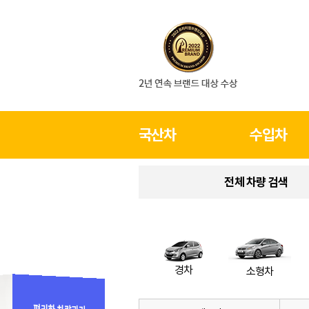
국산차
수입차
전체 차량 검색
경차
소형차