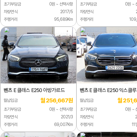
초기부담금
0원 ~ 선택사항
초기부담금
0원 ~
차량연식
2017/5
차량연식
주행거리
95,689Km
주행거리
109
벤츠
E 클래스 E250 아방가르드
벤츠
E 클래스 E250 익스클
월 256,667원
월 251,
월납입금
월납입금
초기부담금
0원 ~ 선택사항
초기부담금
0원 ~
차량연식
2021/3
차량연식
주행거리
69,007Km
주행거리
11