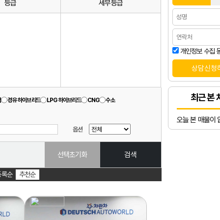
등급
세부등급
개인정보 수집 
최근 본 
겸
경유 하이브리드
LPG 하이브리드
CNG
수소
오늘 본 매물이 
옵션
선택초기화
검색
등록순
추천순