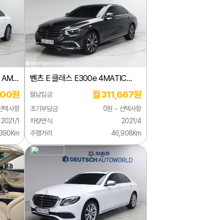
 AMG
벤츠
E 클래스 E300e 4MATIC
익스클루시브
000원
월 311,667원
월납입금
 선택사항
초기부담금
0원 ~ 선택사항
2021/1
차량연식
2021/4
,390Km
주행거리
46,908Km