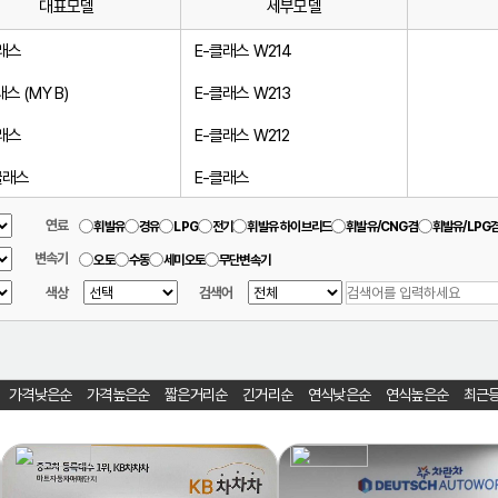
대표모델
세부모델
래스
E-클래스 W214
래스 (MY B)
E-클래스 W213
래스
E-클래스 W212
클래스
E-클래스
 클래스
연료
휘발유
경유
LPG
전기
휘발유 하이브리드
휘발유/CNG겸
휘발유/LPG
변속기
 클래스
오토
수동
세미오토
무단변속기
색상
검색어
 클래스
 클래스
래스
가격낮은순
가격높은순
짧은거리순
긴거리순
연식낮은순
연식높은순
최근