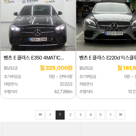
벤츠
E 클래스 E350 4MATIC
벤츠
E 클래스 E220d 익스
아방가르드
월 325,000원
월 181,
월납입금
월납입금
초기부담금
0원 ~ 선택사항
초기부담금
0원 ~
차량연식
2022/2
차량연식
주행거리
82,728Km
주행거리
107
1
2
3
4
5