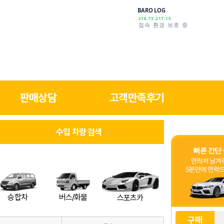
BARO LOG
216.73.217.15
안심하고 이용하세요
판매상담
고객만족후기
수입 차량 검색
버스/화물
승합차
스포츠카
구매