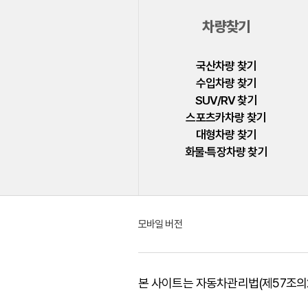
폴스타
차량찾기
푸조
피아트
국산차량 찾기
수입차량 찾기
허머
SUV/RV 찾기
혼다
스포츠카차량 찾기
대형차량 찾기
BYD
화물·특장차량 찾기
GMC
LEVC
모바일 버전
본 사이트는 자동차관리법(제57조의2