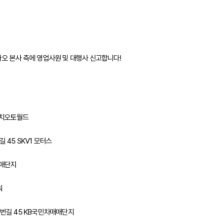
카오 본사 측에 영업사원 및 대행사 신고합니다!
도이치오토월드
 45 SKV1 모터스
매매단지
워
2번길 45 KB국민차매매단지