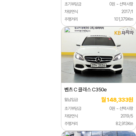
초기부담금
0원 ~ 선택사항
시트로엥
차량연식
2017/1
주행거리
101,379Km
알파로메오
애스턴마틴
어큐라
오펠
올즈모빌
이네오스
벤츠
C 클래스 C350e
이베코
월 148,333원
월납입금
이스즈
초기부담금
0원 ~ 선택사항
인피니티
차량연식
2019/5
주행거리
82,913Km
재규어