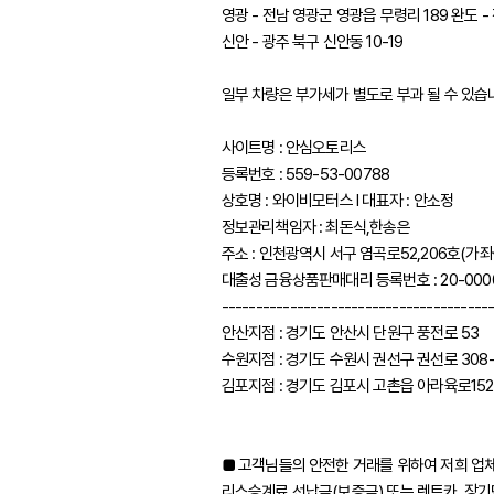
영광 - 전남 영광군 영광읍 무령리 189 완도 -
신안 - 광주 북구 신안동 10-19
일부 차량은 부가세가 별도로 부과 될 수 있습
사이트명 : 안심오토리스
등록번호 : 559-53-00788
상호명 : 와이비모터스 l 대표자 : 안소정
정보관리책임자 : 최돈식,한송은
주소 : 인천광역시 서구 염곡로52,206호(가
대출성 금융상품판매대리 등록번호 : 20-000
---------------------------------------
안산지점 : 경기도 안산시 단원구 풍전로 53
수원지점 : 경기도 수원시 권선구 권선로 308-
김포지점 : 경기도 김포시 고촌읍 아라육로152
■ 고객님들의 안전한 거래를 위하여 저희 업
리스승계료 선납금(보증금) 또는 렌트카, 장