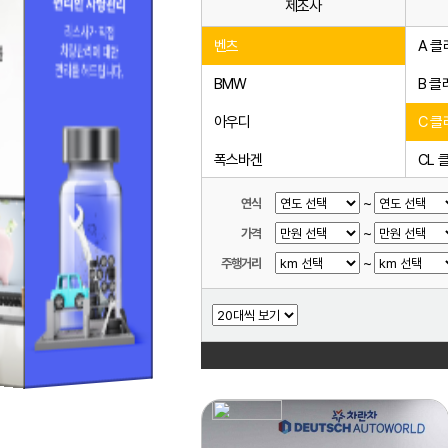
제조사
벤츠
A 클
BMW
B 클
아우디
C 클
폭스바겐
CL 
미니
CLA
~
연식
~
가격
볼보
CLE
~
주행거리
랜드로버
CLK
닛산
CLS
다이하쓰
E 클
다찌
EQA
동풍소콘
EQB