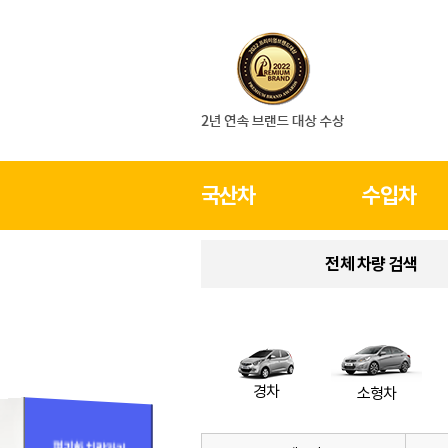
국산차
수입차
전체 차량 검색
경차
소형차