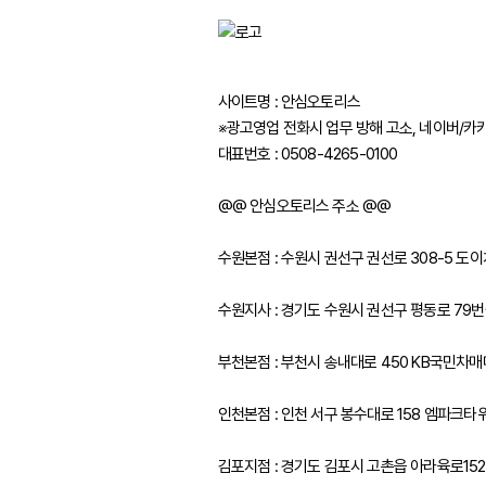
사이트명 : 안심오토리스
※광고영업 전화시 업무 방해 고소, 네이버/카
대표번호 : 0508-4265-0100
@@ 안심오토리스 주소 @@
수원본점 : 수원시 권선구 권선로 308-5 
수원지사 : 경기도 수원시 권선구 평동로 79번길
부천본점 : 부천시 송내대로 450 KB국민차
인천본점 : 인천 서구 봉수대로 158 엠파크타
김포지점 : 경기도 김포시 고촌읍 아라육로15