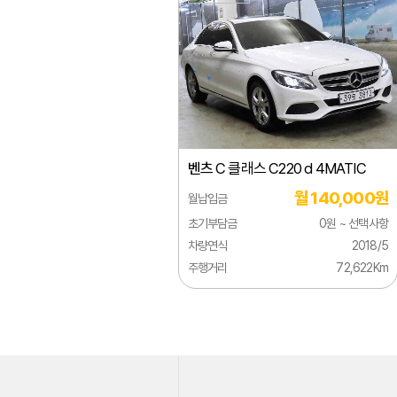
지리
지프
쯔더우
캐딜락
크라이슬러
벤츠
C 클래스 C220 d 4MATIC
테슬라
월 140,000원
월납입금
토요타
초기부담금
0원 ~ 선택사항
페라리
차량연식
2018/5
주행거리
72,622Km
포드
포르쉐
포톤
폰티악