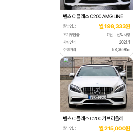
미쯔오카
R 클
벤츠
C 클래스 C200 AMG LINE
벤틀리
S 클
월 198,333원
월납입금
부가티
SL 
초기부담금
0원 ~ 선택사항
북기은상
SLC
차량연식
2021/1
주행거리
98,369Km
뷰익
SLK
사브
SLR
사이언
SLS
선롱버스
AMG
스마트
V 클
스바루
스프
벤츠
C 클래스 C200 카브리올레
스즈키
유니
월 215,000원
월납입금
시보레
벤츠(