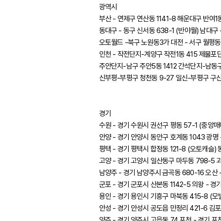
광역시
부산 - 연제구 연산동 1141-8 해운대구 반여1동
동대구 - 동구 신서동 638-1 (반야월) 남대구 
오토월드 -북구 노원동3가 대전 - 서구 월평동 
인천 - 작전단지-계양구 작전1동 415 제물포단
주안단지-남구 주안5동 1412 간석단지-남동구 
신부평-부평구 청천동 9-27 일신-부평구 구산
경기
수원 - 경기 수원시 권선구 평동 57-1 (중앙매
안양 - 경기 안양시 동안구 호계동 1043 광명 
평택 - 경기 평택시 합정동 121-8 (오토캐슬) 
고양 - 경기 고양시 일산동구 마두동 798-5 과천
남양주 - 경기 남양주시 금곡동 680-16 오산 -
군포 - 경기 군포시 산본동 1142-5 의왕 - 경
용인 - 경기 용인시 기흥구 마북동 415-8 (모빌
안성 - 경기 안성시 공도읍 만정리 421-6 김포 
양주 - 경기 양주시 고읍동 74 포천 - 경기 