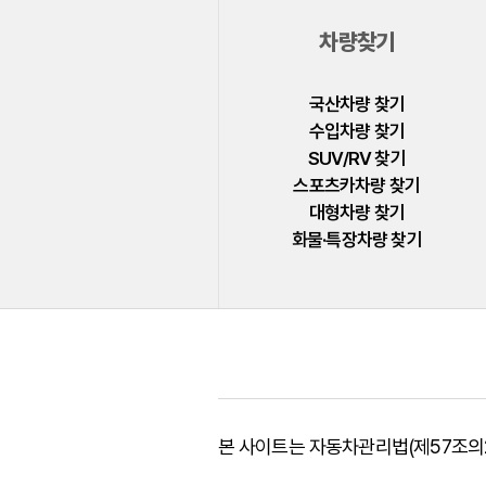
폴스타
차량찾기
푸조
피아트
국산차량 찾기
수입차량 찾기
허머
SUV/RV 찾기
혼다
스포츠카차량 찾기
대형차량 찾기
BYD
화물·특장차량 찾기
GMC
LEVC
본 사이트는 자동차관리법(제57조의2