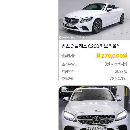
람보르기니
EQC
렉서스
EQE
로버
EQS
로터스
G 클
벤츠
C 클래스 C200 카브리올레
롤스로이스
GL 
월 270,000원
월납입금
르노
GLA
초기부담금
0원 ~ 선택사항
링컨
GLB
차량연식
2022/6
주행거리
78,247Km
마세라티
GLC
마이바흐
GLE
마쯔다
GLK
맥라렌
GLS
미쯔비시
M 