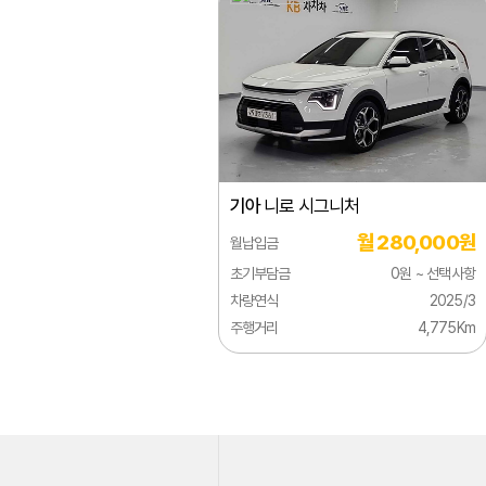
타우
타이
토픽
파크
포텐
기아
니로 시그니처
프레
월 280,000원
월납입금
초기부담금
0원 ~ 선택사항
차량연식
2025/3
주행거리
4,775Km