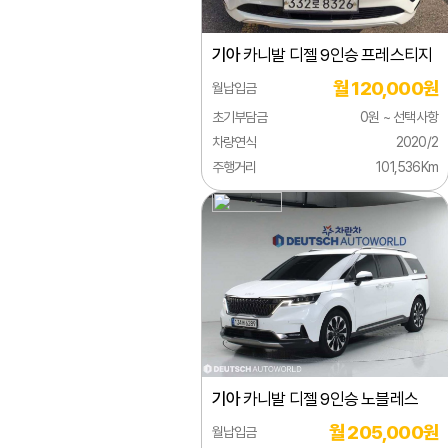
포르
기아
카니발 디젤 9인승 프레스티지
프라
월 120,000원
월납입금
봉고
초기부담금
0원 ~ 선택사항
레토
차량연식
2020/2
주행거리
101,536Km
리오
록스
베스
복사
비스
세피
기아
카니발 디젤 9인승 노블레스
슈마
월 205,000원
월납입금
스펙