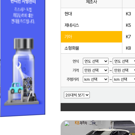
제조사
현대
K3
제네시스
K5
기아
K7
소형화물
K8
르노코리아(삼성)
K9
~
연식
~
가격
KG모빌리티(쌍용)
카니
~
주행거리
쉐보레
쏘렌
대우
모하
중대형화물
모닝
중대형버스
레이
기타제조사
셀토