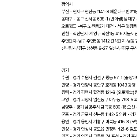
광역시
부산 - 연제구 연산동 1141-8 해운대구 반여1동
동대구 - 동구 신서동 638-1 (반야월) 남대구 
오토월드 -북구 노원동3가 대전 - 서구 월평동 
인천 - 작전단지-계양구 작전1동 415 제물포단
주안단지-남구 주안5동 1412 간석단지-남동구 
신부평-부평구 청천동 9-27 일신-부평구 구산
경기
수원 - 경기 수원시 권선구 평동 57-1 (중앙매
안양 - 경기 안양시 동안구 호계동 1043 광명 
평택 - 경기 평택시 합정동 121-8 (오토캐슬) 
고양 - 경기 고양시 일산동구 마두동 798-5 과천
남양주 - 경기 남양주시 금곡동 680-16 오산 -
군포 - 경기 군포시 산본동 1142-5 의왕 - 경
용인 - 경기 용인시 기흥구 마북동 415-8 (모빌
안성 - 경기 안성시 공도읍 만정리 421-6 김포 
양주 - 경기 양주시 고읍동 74 포천 - 경기 