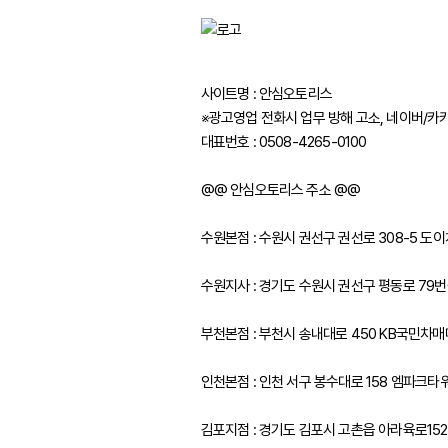
사이트명 : 안심오토리스
※광고영업 전화시 업무 방해 고소, 네이버/카
대표번호 : 0508-4265-0100
@@ 안심오토리스 주소 @@
수원본점 : 수원시 권선구 권선로 308-5 
수원지사 : 경기도 수원시 권선구 평동로 79번길
부천본점 : 부천시 송내대로 450 KB국민차
인천본점 : 인천 서구 봉수대로 158 엠파크타
김포지점 : 경기도 김포시 고촌읍 아라육로15