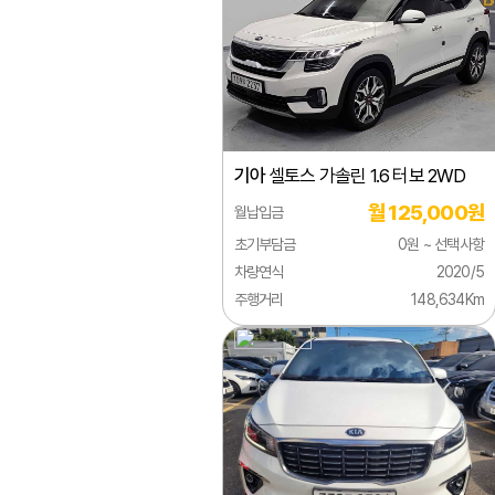
스포
EV3
EV4
EV6
기아
셀토스 가솔린 1.6 터보 2WD
EV9
월 125,000원
월납입금
니로
초기부담금
0원 ~ 선택사항
로체
차량연식
2020/5
주행거리
148,634Km
스토
스팅
쏘울
오피
카렌