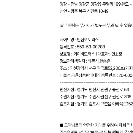
영광 - 전남 영광군 영광읍 무령리 189 완도 -
신안 - 광주 북구 신안동 10-19
일부 차량은 부가세가 별도로 부과 될 수 있습
사이트명 : 안심오토리스
등록번호 : 559-53-00788
상호명 : 와이비모터스 l 대표자 : 안소정
정보관리책임자 : 최돈식,한송은
주소 : 인천광역시 서구 염곡로52,206호(가
대출성 금융상품판매대리 등록번호 : 20-000
---------------------------------------
안산지점 : 경기도 안산시 단원구 풍전로 53
수원지점 : 경기도 수원시 권선구 권선로 308-
김포지점 : 경기도 김포시 고촌읍 아라육로152
■ 고객님들의 안전한 거래를 위하여 저희 업
리스승계료 선납금(보증금) 또는 렌트카, 장