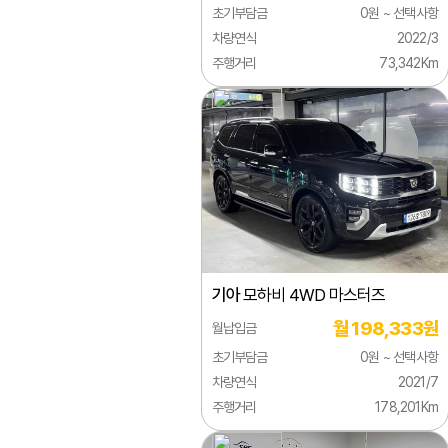
초기부담금
0원 ~ 선택사항
쎄라
차량연식
2022/3
주행거리
73,342Km
아벨
엑스
엔터
엘란
옵티
카스
기아
모하비 4WD 마스터즈
캐피
월 198,333원
월납입금
콩코
초기부담금
0원 ~ 선택사항
크레
차량연식
2021/7
주행거리
178,201Km
타스