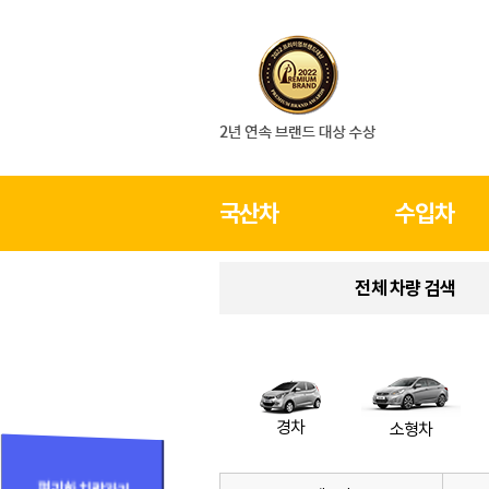
국산차
수입차
전체 차량 검색
경차
소형차