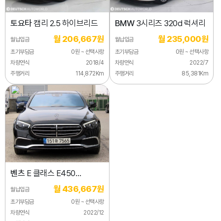
토요타
캠리 2.5 하이브리드
BMW
3시리즈 320d 럭셔리
월 206,667원
월 235,000원
월납입금
월납입금
초기부담금
0원 ~ 선택사항
초기부담금
0원 ~ 선택사항
차량연식
2018/4
차량연식
2022/7
주행거리
114,872Km
주행거리
85,381Km
벤츠
E 클래스 E450
4MATIC 익스클루시브
월 436,667원
월납입금
초기부담금
0원 ~ 선택사항
차량연식
2022/12