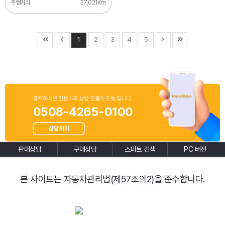
주행거리
37,021Km
1
2
3
4
5
0508-4265-0100
판매상담
구매상담
스마트 검색
PC 버전
본 사이트는 자동차관리법(제57조의2)을 준수합니다.