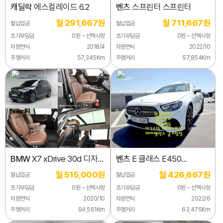
캐딜락
에스컬레이드 6.2
벤츠
스프린터 스프린터
월 291,667원
월 711,667원
월납입금
월납입금
초기부담금
0원 ~ 선택사항
초기부담금
0원 ~ 선택사항
차량연식
2018/4
차량연식
2022/10
주행거리
57,345Km
주행거리
57,854Km
BMW
X7 xDrive 30d 디자인
벤츠
E 클래스 E450
퓨어 엑셀런스 7인승
4MATIC 카브리올레
월 515,000원
월 426,667원
월납입금
월납입금
초기부담금
0원 ~ 선택사항
초기부담금
0원 ~ 선택사항
차량연식
2020/10
차량연식
2022/6
주행거리
94,561Km
주행거리
63,475Km