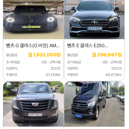
벤츠
G 클래스(G 바겐) AMG
벤츠
E 클래스 E250
G63
익스클루시브
월 1,625,000원
월 296,667원
월납입금
월납입금
초기부담금
0원 ~ 선택사항
초기부담금
0원 ~ 선택사항
차량연식
2021/2
차량연식
2021/3
주행거리
67,210Km
주행거리
49,472Km