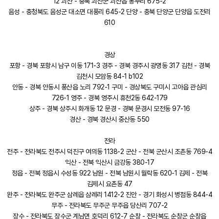
12 괴산 - 충북 괴산군 괴산읍 동부리 675-2
음성 - 충청북도 음성군 대소면 대풍리 645-2 단양 - 충북 단양군 단양읍 도전리
610
경상
포항 - 경북 포항시 남구 이동 171-3 경주 - 경북 경주시 광명동 317 김천 - 경북
김천시 모암동 84-1 b102
안동 - 경북 안동시 풍산읍 노리 792-1 구미 - 경상북도 구미시 고아읍 관심리
726-1 영주 - 경북 영주시 휴천2동 642-179
상주 - 경북 상주시 화개동 12 문경 - 경북 문경시 모전동 97-16
경산 - 경북 경산시 중산동 550
전라
전주 - 전라북도 전주시 덕진구 여의동 1138-2 군산 - 전북 군산시 조촌동 769-4
익산 - 전북 익산시 금강동 380-17
정읍 - 전북 정읍시 수성동 922 남원 - 전북 남원시 월락동 620-1 김제 - 전북
김제시 요촌동 47
완주 - 전라북도 완주군 삼례읍 삼례리 1412-2 진안 - 경기 화성시 병점동 844-4
무주 - 전라북도 무주군 무주읍 당산리 707-2
장수 - 전라북도 장수군 계남면 호덕리 612-7 순창 - 전라북도 순창군 순창읍