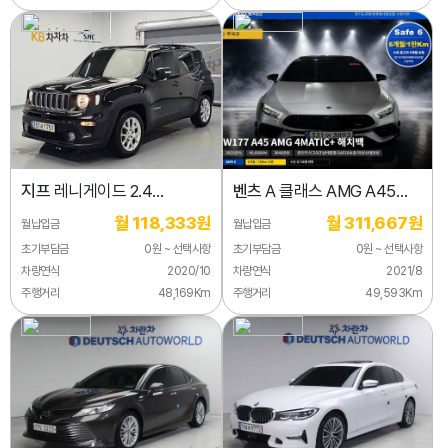
지프
레니게이드 2.4
벤츠
A 클래스 AMG A45
론지튜드
4MATIC+ 해치백
월 118,333원
월 311,667원
월납입금
월납입금
초기부담금
0원 ~ 선택사항
초기부담금
0원 ~ 선택사항
차량연식
2020/10
차량연식
2021/8
주행거리
48,169Km
주행거리
49,593Km