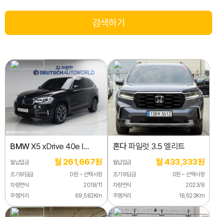
BMW
X5 xDrive 40e I
혼다
파일럿 3.5 엘리트
퍼포먼스
월 261,667원
월 433,333원
월납입금
월납입금
초기부담금
0원 ~ 선택사항
초기부담금
0원 ~ 선택사항
차량연식
2018/11
차량연식
2023/8
주행거리
69,582Km
주행거리
18,623Km