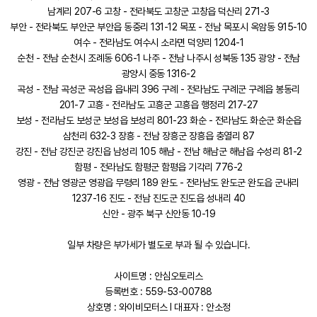
남계리 207-6 고창 - 전라북도 고창군 고창읍 덕산리 271-3
부안 - 전라북도 부안군 부안읍 동중리 131-12 목포 - 전남 목포시 옥암동 915-10
여수 - 전라남도 여수시 소라면 덕양리 1204-1
순천 - 전남 순천시 조례동 606-1 나주 - 전남 나주시 성북동 135 광양 - 전남
광양시 중동 1316-2
곡성 - 전남 곡성군 곡성읍 읍내리 396 구례 - 전라남도 구례군 구례읍 봉동리
201-7 고흥 - 전라남도 고흥군 고흥읍 행정리 217-27
보성 - 전라남도 보성군 보성읍 보성리 801-23 화순 - 전라남도 화순군 화순읍
삼천리 632-3 장흥 - 전남 장흥군 장흥읍 충열리 87
강진 - 전남 강진군 강진읍 남성리 105 해남 - 전남 해남군 해남읍 수성리 81-2
함평 - 전라남도 함평군 함평읍 기각리 776-2
영광 - 전남 영광군 영광읍 무령리 189 완도 - 전라남도 완도군 완도읍 군내리
1237-16 진도 - 전남 진도군 진도읍 성내리 40
신안 - 광주 북구 신안동 10-19
일부 차량은 부가세가 별도로 부과 될 수 있습니다.
사이트명 : 안심오토리스
등록번호 : 559-53-00788
상호명 : 와이비모터스 l 대표자 : 안소정