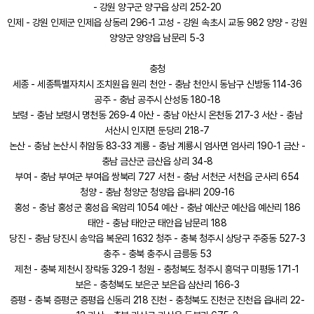
- 강원 양구군 양구읍 상리 252-20
인제 - 강원 인제군 인제읍 상동리 296-1 고성 - 강원 속초시 교동 982 양양 - 강원
양양군 양양읍 남문리 5-3
충청
세종 - 세종특별자치시 조치원읍 원리 천안 - 충남 천안시 동남구 신방동 114-36
공주 - 충남 공주시 산성동 180-18
보령 - 충남 보령시 명천동 269-4 아산 - 충남 아산시 온천동 217-3 서산 - 충남
서산시 인지면 둔당리 218-7
논산 - 충남 논산시 취암동 83-33 계룡 - 충남 계룡시 엄사면 엄사리 190-1 금산 -
충남 금산군 금산읍 상리 34-8
부여 - 충남 부여군 부여읍 쌍북리 727 서천 - 충남 서천군 서천읍 군사리 654
청양 - 충남 청양군 청양읍 읍내리 209-16
홍성 - 충남 홍성군 홍성읍 옥암리 1054 예산 - 충남 예산군 예산읍 예산리 186
태안 - 충남 태안군 태안읍 남문리 188
당진 - 충남 당진시 송악읍 복운리 1632 청주 - 충북 청주시 상당구 주중동 527-3
충주 - 충북 충주시 금릉동 53
제천 - 충북 제천시 장락동 329-1 청원 - 충청북도 청주시 흥덕구 미평동 171-1
보은 - 충청북도 보은군 보은읍 삼산리 166-3
증평 - 충북 증평군 증평읍 신동리 218 진천 - 충청북도 진천군 진천읍 읍내리 22-