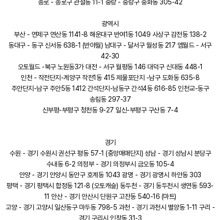
종로 - 종로구 관철동 11-1 중랑 - 중랑구 중화동 305-42
광역시
부산 - 연제구 연산동 1141-8 해운대구 반여1동 1049 사상구 감전동 138-2
동대구 - 동구 신서동 638-1 (반야월) 남대구 - 달서구 월성동 217 엠월드 - 서구
42-30
오토월드 -북구 노원동3가 대전 - 서구 월평동 146 대덕구 신대동 448-1
인천 - 작전단지-계양구 작전1동 415 제물포단지 -남구 도화동 635-8
주안단지-남구 주안5동 1412 간석단지-남동구 간석4동 616-85 인천교-동구
송림동 297-37
신부평-부평구 청천동 9-27 일신-부평구 구산동 7-4
경기
수원 - 경기 수원시 권선구 평동 57-1 (중앙매매단지) 성남 - 경기 성남시 분당구
수내동 6-2 의정부 - 경기 의정부시 금오동 105-4
안양 - 경기 안양시 동안구 호계동 1043 광명 - 경기 광명시 하안동 303
평택 - 경기 평택시 합정동 121-8 (오토캐슬) 동두천 - 경기 동두천시 생연동 593-
11 안산 - 경기 안산시 단원구 고잔동 540-16 (마트)
고양 - 경기 고양시 일산동구 마두동 798-5 과천 - 경기 과천시 별양동 1-11 구리 -
경기 구리시 인창동 31-3