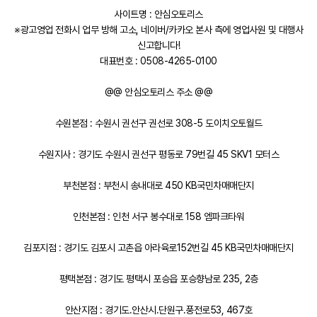
사이트명 : 안심오토리스
※광고영업 전화시 업무 방해 고소, 네이버/카카오 본사 측에 영업사원 및 대행사
신고합니다!
대표번호 : 0508-4265-0100
@@ 안심오토리스 주소 @@
수원본점 : 수원시 권선구 권선로 308-5 도이치오토월드
수원지사 : 경기도 수원시 권선구 평동로 79번길 45 SKV1 모터스
부천본점 : 부천시 송내대로 450 KB국민차매매단지
인천본점 : 인천 서구 봉수대로 158 엠파크타워
김포지점 : 경기도 김포시 고촌읍 아라육로152번길 45 KB국민차매매단지
평택본점 : 경기도 평택시 포승읍 포승향남로 235, 2층
안산지점 : 경기도.안산시.단원구.풍전로53, 467호