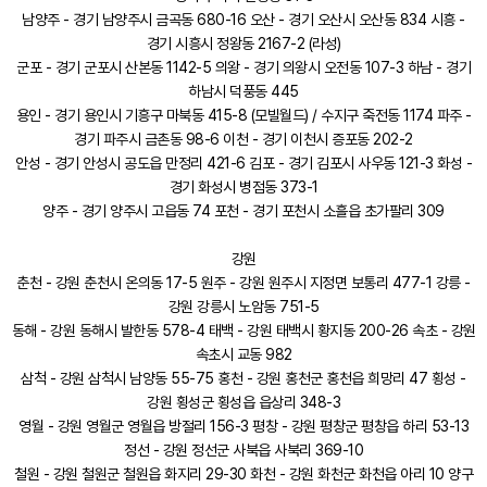
남양주 - 경기 남양주시 금곡동 680-16 오산 - 경기 오산시 오산동 834 시흥 -
경기 시흥시 정왕동 2167-2 (라성)
군포 - 경기 군포시 산본동 1142-5 의왕 - 경기 의왕시 오전동 107-3 하남 - 경기
하남시 덕풍동 445
용인 - 경기 용인시 기흥구 마북동 415-8 (모빌월드) / 수지구 죽전동 1174 파주 -
경기 파주시 금촌동 98-6 이천 - 경기 이천시 증포동 202-2
안성 - 경기 안성시 공도읍 만정리 421-6 김포 - 경기 김포시 사우동 121-3 화성 -
경기 화성시 병점동 373-1
양주 - 경기 양주시 고읍동 74 포천 - 경기 포천시 소흘읍 초가팔리 309
강원
춘천 - 강원 춘천시 온의동 17-5 원주 - 강원 원주시 지정면 보통리 477-1 강릉 -
강원 강릉시 노암동 751-5
동해 - 강원 동해시 발한동 578-4 태백 - 강원 태백시 황지동 200-26 속초 - 강원
속초시 교동 982
삼척 - 강원 삼척시 남양동 55-75 홍천 - 강원 홍천군 홍천읍 희망리 47 횡성 -
강원 횡성군 횡성읍 읍상리 348-3
영월 - 강원 영월군 영월읍 방절리 156-3 평창 - 강원 평창군 평창읍 하리 53-13
정선 - 강원 정선군 사북읍 사북리 369-10
철원 - 강원 철원군 철원읍 화지리 29-30 화천 - 강원 화천군 화천읍 아리 10 양구