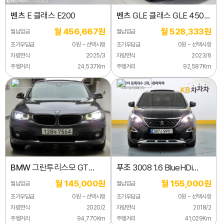
벤츠
E 클래스 E200
벤츠
GLE 클래스 GLE 450
4MATIC
월 456,667원
월 528,333원
월납입금
월납입금
초기부담금
0원 ~ 선택사항
초기부담금
0원 ~ 선택사항
차량연식
2025/3
차량연식
2023/6
주행거리
24,537Km
주행거리
92,587Km
BMW
그란투리스모 GT
푸조
3008 1.6 BlueHDi
320D xDrive
알뤼르
월 145,000원
월 155,000원
월납입금
월납입금
초기부담금
0원 ~ 선택사항
초기부담금
0원 ~ 선택사항
차량연식
2020/2
차량연식
2018/2
주행거리
94,770Km
주행거리
41,029Km