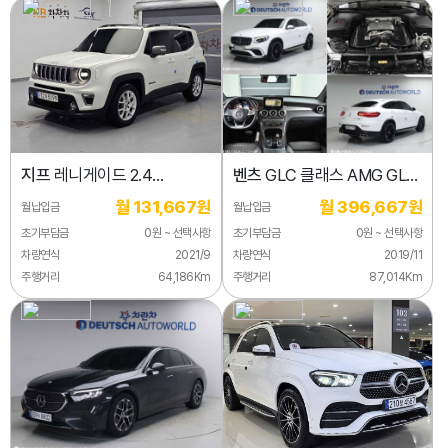
지프
레니게이드 2.4
벤츠
GLC 클래스 AMG GLC
리미티드
63 S 4MATIC+ 쿠페
월 131,667원
월 396,667원
월납입금
월납입금
초기부담금
0원 ~ 선택사항
초기부담금
0원 ~ 선택사항
차량연식
2021/9
차량연식
2019/11
주행거리
64,186Km
주행거리
87,014Km