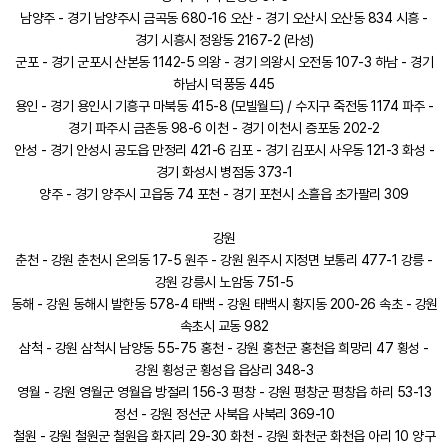
남양주 - 경기 남양주시 금곡동 680-16 오산 - 경기 오산시 오산동 834 시흥 -
경기 시흥시 정왕동 2167-2 (라성)
군포 - 경기 군포시 산본동 1142-5 의왕 - 경기 의왕시 오전동 107-3 하남 - 경기
하남시 덕풍동 445
용인 - 경기 용인시 기흥구 마북동 415-8 (모빌월드) / 수지구 죽전동 1174 파주 -
경기 파주시 금촌동 98-6 이천 - 경기 이천시 증포동 202-2
안성 - 경기 안성시 공도읍 만정리 421-6 김포 - 경기 김포시 사우동 121-3 화성 -
경기 화성시 병점동 373-1
양주 - 경기 양주시 고읍동 74 포천 - 경기 포천시 소흘읍 초가팔리 309
강원
춘천 - 강원 춘천시 온의동 17-5 원주 - 강원 원주시 지정면 보통리 477-1 강릉 -
강원 강릉시 노암동 751-5
동해 - 강원 동해시 발한동 578-4 태백 - 강원 태백시 황지동 200-26 속초 - 강원
속초시 교동 982
삼척 - 강원 삼척시 남양동 55-75 홍천 - 강원 홍천군 홍천읍 희망리 47 횡성 -
강원 횡성군 횡성읍 읍상리 348-3
영월 - 강원 영월군 영월읍 방절리 156-3 평창 - 강원 평창군 평창읍 하리 53-13
정선 - 강원 정선군 사북읍 사북리 369-10
철원 - 강원 철원군 철원읍 화지리 29-30 화천 - 강원 화천군 화천읍 아리 10 양구