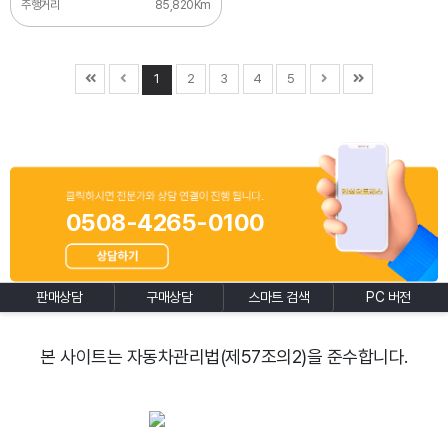
주행거리
85,820Km
1
2
3
4
5
0508-4265-0100
판매상담
구매상담
스마트 검색
PC 버전
본 사이트는 자동차관리법(제57조의2)을 준수합니다.