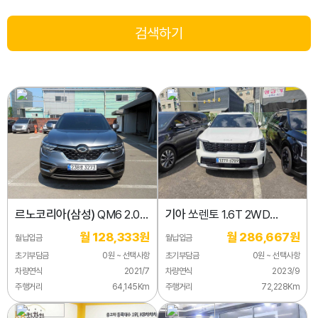
르노코리아(삼성)
QM6 2.0
기아
쏘렌토 1.6T 2WD
LPe LE 2WD
노블레스
월 128,333원
월 286,667원
월납입금
월납입금
초기부담금
0원 ~ 선택사항
초기부담금
0원 ~ 선택사항
차량연식
2021/7
차량연식
2023/9
주행거리
64,145Km
주행거리
72,228Km