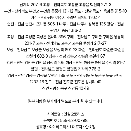
남계리 207-6 고창 - 전라북도 고창군 고창읍 덕산리 271-3
부안 - 전라북도 부안군 부안읍 동중리 131-12 목포 - 전남 목포시 옥암동 915-10
여수 - 전라남도 여수시 소라면 덕양리 1204-1
순천 - 전남 순천시 조례동 606-1 나주 - 전남 나주시 성북동 135 광양 - 전남
광양시 중동 1316-2
곡성 - 전남 곡성군 곡성읍 읍내리 396 구례 - 전라남도 구례군 구례읍 봉동리
201-7 고흥 - 전라남도 고흥군 고흥읍 행정리 217-27
보성 - 전라남도 보성군 보성읍 보성리 801-23 화순 - 전라남도 화순군 화순읍
삼천리 632-3 장흥 - 전남 장흥군 장흥읍 충열리 87
강진 - 전남 강진군 강진읍 남성리 105 해남 - 전남 해남군 해남읍 수성리 81-2
함평 - 전라남도 함평군 함평읍 기각리 776-2
영광 - 전남 영광군 영광읍 무령리 189 완도 - 전라남도 완도군 완도읍 군내리
1237-16 진도 - 전남 진도군 진도읍 성내리 40
신안 - 광주 북구 신안동 10-19
일부 차량은 부가세가 별도로 부과 될 수 있습니다.
사이트명 : 안심오토리스
등록번호 : 559-53-00788
상호명 : 와이비모터스 l 대표자 : 안소정