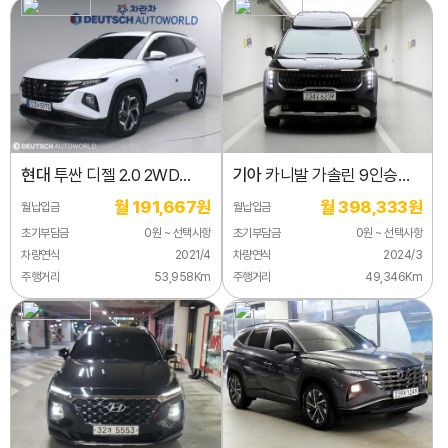
현대
투싼 디젤 2.0 2WD
기아
카니발 가솔린 9인승
인스퍼레이션
하이리무진 시그니처
월 191,667원
월 398,333원
월납입금
월납입금
초기부담금
0원 ~ 선택사항
초기부담금
0원 ~ 선택사항
차량연식
2021/4
차량연식
2024/3
주행거리
53,958Km
주행거리
49,346Km