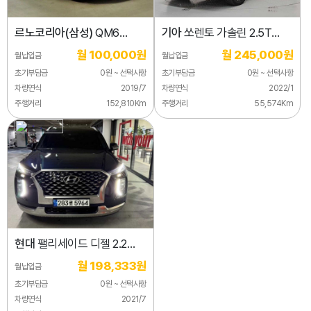
르노코리아(삼성)
QM6
기아
쏘렌토 가솔린 2.5T
가솔린 2.0 GDe RE 시그니처
4WD 노블레스
월 100,000원
월 245,000원
월납입금
월납입금
2WD
초기부담금
0원 ~ 선택사항
초기부담금
0원 ~ 선택사항
차량연식
2019/7
차량연식
2022/1
주행거리
152,810Km
주행거리
55,574Km
현대
팰리세이드 디젤 2.2
2WD
월 198,333원
월납입금
초기부담금
0원 ~ 선택사항
차량연식
2021/7