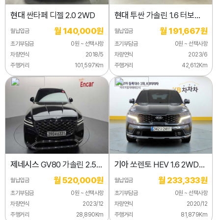
현대
싼타페 디젤 2.0 2WD
현대
투싼 가솔린 1.6 터보
2WD 프리미엄
월 140,000원
월 191,667원
월납입금
월납입금
초기부담금
0원 ~ 선택사항
초기부담금
0원 ~ 선택사항
차량연식
2018/5
차량연식
2023/6
주행거리
101,597Km
주행거리
42,612Km
제네시스
GV80 가솔린 2.5T
기아
쏘렌토 HEV 1.6 2WD
AWD
시그니처
월 520,000원
월 233,333원
월납입금
월납입금
초기부담금
0원 ~ 선택사항
초기부담금
0원 ~ 선택사항
차량연식
2023/12
차량연식
2020/12
주행거리
28,890Km
주행거리
81,879Km