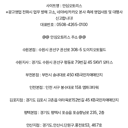
사이트명 : 안심오토리스
※광고영업 전화시 업무 방해 고소, 네이버/카카오 본사 측에 영업사원 및 대행사
신고합니다!
대표번호 : 0508-4265-0100
@@ 안심오토리스 주소 @@
수원본점 : 수원시 권선구 권선로 308-5 도이치오토월드
수원지사 : 경기도 수원시 권선구 평동로 79번길 45 SKV1 모터스
부천본점 : 부천시 송내대로 450 KB국민차매매단지
인천본점 : 인천 서구 봉수대로 158 엠파크타워
김포지점 : 경기도 김포시 고촌읍 아라육로152번길 45 KB국민차매매단지
평택본점 : 경기도 평택시 포승읍 포승향남로 235, 2층
안산지점 : 경기도.안산시.단원구.풍전로53, 467호