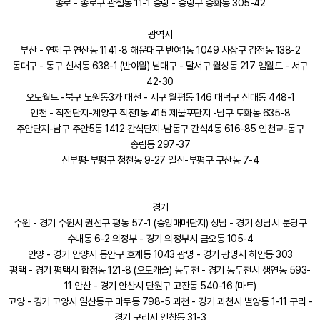
종로 - 종로구 관철동 11-1 중랑 - 중랑구 중화동 305-42
광역시
부산 - 연제구 연산동 1141-8 해운대구 반여1동 1049 사상구 감전동 138-2
동대구 - 동구 신서동 638-1 (반야월) 남대구 - 달서구 월성동 217 엠월드 - 서구
42-30
오토월드 -북구 노원동3가 대전 - 서구 월평동 146 대덕구 신대동 448-1
인천 - 작전단지-계양구 작전1동 415 제물포단지 -남구 도화동 635-8
주안단지-남구 주안5동 1412 간석단지-남동구 간석4동 616-85 인천교-동구
송림동 297-37
신부평-부평구 청천동 9-27 일신-부평구 구산동 7-4
경기
수원 - 경기 수원시 권선구 평동 57-1 (중앙매매단지) 성남 - 경기 성남시 분당구
수내동 6-2 의정부 - 경기 의정부시 금오동 105-4
안양 - 경기 안양시 동안구 호계동 1043 광명 - 경기 광명시 하안동 303
평택 - 경기 평택시 합정동 121-8 (오토캐슬) 동두천 - 경기 동두천시 생연동 593-
11 안산 - 경기 안산시 단원구 고잔동 540-16 (마트)
고양 - 경기 고양시 일산동구 마두동 798-5 과천 - 경기 과천시 별양동 1-11 구리 -
경기 구리시 인창동 31-3