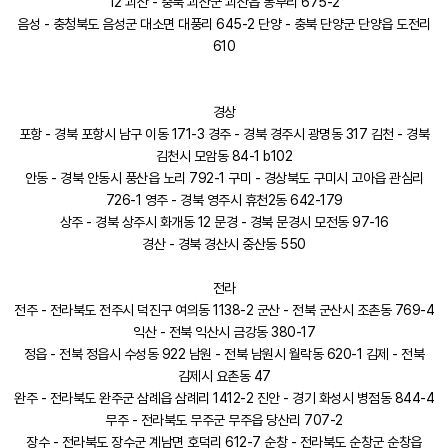
12 괴산 - 충북 괴산군 괴산읍 동부리 675-2
음성 - 충청북도 음성군 대소면 대풍리 645-2 단양 - 충북 단양군 단양읍 도전리
610
경상
포항 - 경북 포항시 남구 이동 171-3 경주 - 경북 경주시 광명동 317 김천 - 경북
김천시 모암동 84-1 b102
안동 - 경북 안동시 풍산읍 노리 792-1 구미 - 경상북도 구미시 고아읍 관심리
726-1 영주 - 경북 영주시 휴천2동 642-179
상주 - 경북 상주시 화개동 12 문경 - 경북 문경시 모전동 97-16
경산 - 경북 경산시 중산동 550
전라
전주 - 전라북도 전주시 덕진구 여의동 1138-2 군산 - 전북 군산시 조촌동 769-4
익산 - 전북 익산시 금강동 380-17
정읍 - 전북 정읍시 수성동 922 남원 - 전북 남원시 월락동 620-1 김제 - 전북
김제시 요촌동 47
완주 - 전라북도 완주군 삼례읍 삼례리 1412-2 진안 - 경기 화성시 병점동 844-4
무주 - 전라북도 무주군 무주읍 당산리 707-2
장수 - 전라북도 장수군 계남면 호덕리 612-7 순창 - 전라북도 순창군 순창읍