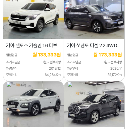
기아
셀토스 가솔린 1.6 터보
기아
쏘렌토 디젤 2.2 4WD
2WD
노블레스
월 133,333원
월 173,333원
월납입금
월납입금
초기부담금
0원 ~ 선택사항
초기부담금
0원 ~ 선택사항
차량연식
2019/12
차량연식
2020/7
주행거리
64,264Km
주행거리
81,172Km