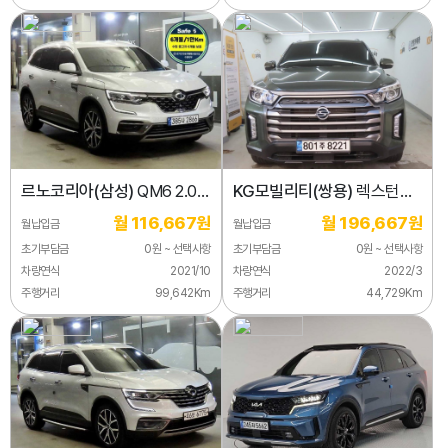
르노코리아(삼성)
QM6 2.0
KG모빌리티(쌍용)
렉스턴
LPe RE 시그니처 2WD
디젤 2.2 4WD
월 116,667원
월 196,667원
월납입금
월납입금
초기부담금
0원 ~ 선택사항
초기부담금
0원 ~ 선택사항
차량연식
2021/10
차량연식
2022/3
주행거리
99,642Km
주행거리
44,729Km