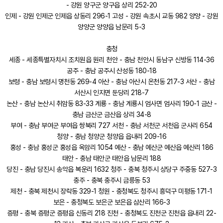
- 강원 양구군 양구읍 상리 252-20
인제 - 강원 인제군 인제읍 상동리 296-1 고성 - 강원 속초시 교동 982 양양 - 강원
양양군 양양읍 남문리 5-3
충청
세종 - 세종특별자치시 조치원읍 원리 천안 - 충남 천안시 동남구 신방동 114-36
공주 - 충남 공주시 산성동 180-18
보령 - 충남 보령시 명천동 269-4 아산 - 충남 아산시 온천동 217-3 서산 - 충남
서산시 인지면 둔당리 218-7
논산 - 충남 논산시 취암동 83-33 계룡 - 충남 계룡시 엄사면 엄사리 190-1 금산 -
충남 금산군 금산읍 상리 34-8
부여 - 충남 부여군 부여읍 쌍북리 727 서천 - 충남 서천군 서천읍 군사리 654
청양 - 충남 청양군 청양읍 읍내리 209-16
홍성 - 충남 홍성군 홍성읍 옥암리 1054 예산 - 충남 예산군 예산읍 예산리 186
태안 - 충남 태안군 태안읍 남문리 188
당진 - 충남 당진시 송악읍 복운리 1632 청주 - 충북 청주시 상당구 주중동 527-3
충주 - 충북 충주시 금릉동 53
제천 - 충북 제천시 장락동 329-1 청원 - 충청북도 청주시 흥덕구 미평동 171-1
보은 - 충청북도 보은군 보은읍 삼산리 166-3
증평 - 충북 증평군 증평읍 신동리 218 진천 - 충청북도 진천군 진천읍 읍내리 22-