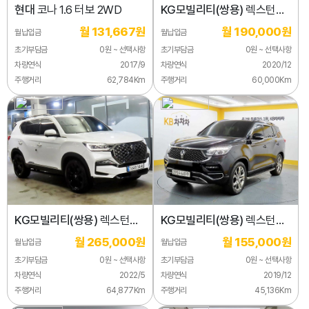
현대
코나 1.6 터보 2WD
KG모빌리티(쌍용)
렉스턴
디젤 2.2 4WD 프레스티지
월 131,667원
월 190,000원
월납입금
월납입금
초기부담금
0원 ~ 선택사항
초기부담금
0원 ~ 선택사항
차량연식
2017/9
차량연식
2020/12
주행거리
62,784Km
주행거리
60,000Km
KG모빌리티(쌍용)
렉스턴
KG모빌리티(쌍용)
렉스턴
디젤 2.2 4WD 더 블랙
디젤 2.2 4WD
월 265,000원
월 155,000원
월납입금
월납입금
초기부담금
0원 ~ 선택사항
초기부담금
0원 ~ 선택사항
차량연식
2022/5
차량연식
2019/12
주행거리
64,877Km
주행거리
45,136Km