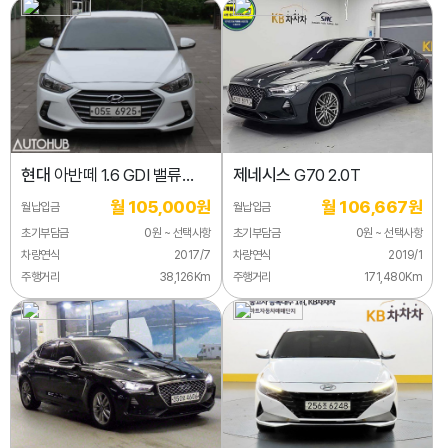
현대
아반떼 1.6 GDI 밸류
제네시스
G70 2.0T
플러스
월 105,000원
월 106,667원
월납입금
월납입금
초기부담금
0원 ~ 선택사항
초기부담금
0원 ~ 선택사항
차량연식
2017/7
차량연식
2019/1
주행거리
38,126Km
주행거리
171,480Km