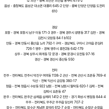
12 괴산 - 충북 괴산군 괴산읍 동부리 675-2
음성 - 충청북도 음성군 대소면 대풍리 645-2 단양 - 충북 단양군 단양읍 도전리
610
경상
포항 - 경북 포항시 남구 이동 171-3 경주 - 경북 경주시 광명동 317 김천 - 경북
김천시 모암동 84-1 b102
안동 - 경북 안동시 풍산읍 노리 792-1 구미 - 경상북도 구미시 고아읍 관심리
726-1 영주 - 경북 영주시 휴천2동 642-179
상주 - 경북 상주시 화개동 12 문경 - 경북 문경시 모전동 97-16
경산 - 경북 경산시 중산동 550
전라
전주 - 전라북도 전주시 덕진구 여의동 1138-2 군산 - 전북 군산시 조촌동 769-4
익산 - 전북 익산시 금강동 380-17
정읍 - 전북 정읍시 수성동 922 남원 - 전북 남원시 월락동 620-1 김제 - 전북
김제시 요촌동 47
완주 - 전라북도 완주군 삼례읍 삼례리 1412-2 진안 - 경기 화성시 병점동 844-4
무주 - 전라북도 무주군 무주읍 당산리 707-2
장수 - 전라북도 장수군 계남면 호덕리 612-7 순창 - 전라북도 순창군 순창읍