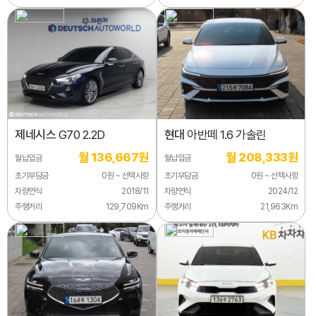
제네시스
G70 2.2D
현대
아반떼 1.6 가솔린
월 136,667원
월 208,333원
월납입금
월납입금
초기부담금
0원 ~ 선택사항
초기부담금
0원 ~ 선택사항
차량연식
2018/11
차량연식
2024/12
주행거리
129,709Km
주행거리
21,963Km