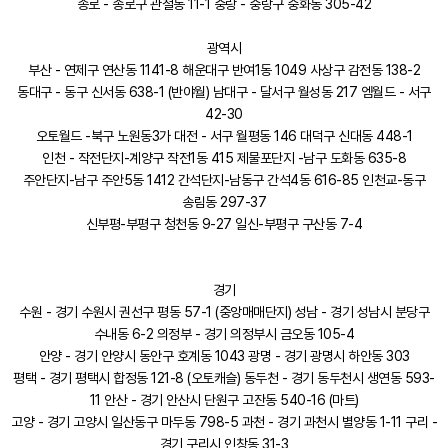
종로 - 종로구 관철동 11-1 중랑 - 중랑구 중화동 305-42
광역시
부산 - 연제구 연산동 1141-8 해운대구 반여1동 1049 사상구 감전동 138-2
동대구 - 동구 신서동 638-1 (반야월) 남대구 - 달서구 월성동 217 엠월드 - 서구
42-30
오토월드 -북구 노원동3가 대전 - 서구 월평동 146 대덕구 신대동 448-1
인천 - 작전단지-계양구 작전1동 415 제물포단지 -남구 도화동 635-8
주안단지-남구 주안5동 1412 간석단지-남동구 간석4동 616-85 인천교-동구
송림동 297-37
신부평-부평구 청천동 9-27 일신-부평구 구산동 7-4
경기
수원 - 경기 수원시 권선구 평동 57-1 (중앙매매단지) 성남 - 경기 성남시 분당구
수내동 6-2 의정부 - 경기 의정부시 금오동 105-4
안양 - 경기 안양시 동안구 호계동 1043 광명 - 경기 광명시 하안동 303
평택 - 경기 평택시 합정동 121-8 (오토캐슬) 동두천 - 경기 동두천시 생연동 593-
11 안산 - 경기 안산시 단원구 고잔동 540-16 (마트)
고양 - 경기 고양시 일산동구 마두동 798-5 과천 - 경기 과천시 별양동 1-11 구리 -
경기 구리시 인창동 31-3