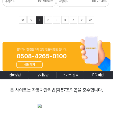
주행거리
106,986Km
주행거리
88,709Km
1
2
3
4
5
0508-4265-0100
판매상담
구매상담
스마트 검색
PC 버전
본 사이트는 자동차관리법(제57조의2)을 준수합니다.