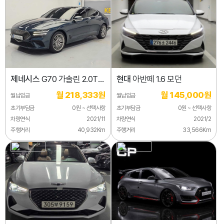
제네시스
G70 가솔린 2.0T
현대
아반떼 1.6 모던
4WD
월 218,333원
월 145,000원
월납입금
월납입금
초기부담금
0원 ~ 선택사항
초기부담금
0원 ~ 선택사항
차량연식
2021/11
차량연식
2021/2
주행거리
40,932Km
주행거리
33,566Km