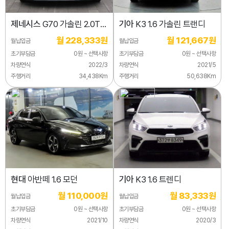
제네시스
G70 가솔린 2.0T
기아
K3 1.6 가솔린 트랜디
2WD
월 228,333원
월 121,667원
월납입금
월납입금
초기부담금
0원 ~ 선택사항
초기부담금
0원 ~ 선택사항
차량연식
2022/3
차량연식
2021/5
주행거리
34,438Km
주행거리
50,638Km
현대
아반떼 1.6 모던
기아
K3 1.6 트렌디
월 110,000원
월 83,333원
월납입금
월납입금
초기부담금
0원 ~ 선택사항
초기부담금
0원 ~ 선택사항
차량연식
2021/10
차량연식
2020/3