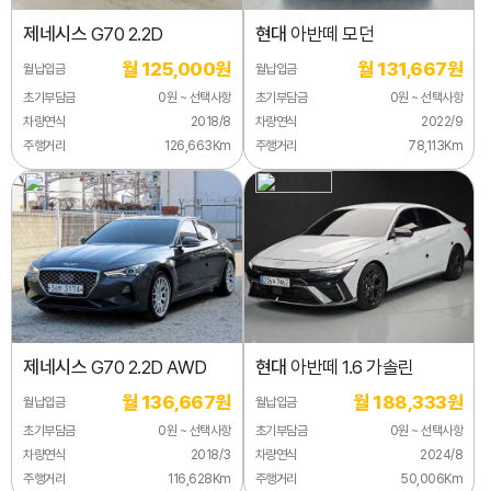
제네시스
G70 2.2D
현대
아반떼 모던
월 125,000원
월 131,667원
월납입금
월납입금
초기부담금
0원 ~ 선택사항
초기부담금
0원 ~ 선택사항
차량연식
2018/8
차량연식
2022/9
주행거리
126,663Km
주행거리
78,113Km
제네시스
G70 2.2D AWD
현대
아반떼 1.6 가솔린
월 136,667원
월 188,333원
월납입금
월납입금
초기부담금
0원 ~ 선택사항
초기부담금
0원 ~ 선택사항
차량연식
2018/3
차량연식
2024/8
주행거리
116,628Km
주행거리
50,006Km