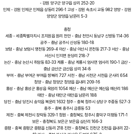
- 강원 양구군 양구읍 상리 252-20
인제 - 강원 인제군 인제읍 상동리 296-1 고성 - 강원 속초시 교동 982 양양 - 강원
양양군 양양읍 남문리 5-3
충청
세종 - 세종특별자치시 조치원읍 원리 천안 - 충남 천안시 동남구 신방동 114-36
공주 - 충남 공주시 산성동 180-18
보령 - 충남 보령시 명천동 269-4 아산 - 충남 아산시 온천동 217-3 서산 - 충남
서산시 인지면 둔당리 218-7
논산 - 충남 논산시 취암동 83-33 계룡 - 충남 계룡시 엄사면 엄사리 190-1 금산 -
충남 금산군 금산읍 상리 34-8
부여 - 충남 부여군 부여읍 쌍북리 727 서천 - 충남 서천군 서천읍 군사리 654
청양 - 충남 청양군 청양읍 읍내리 209-16
홍성 - 충남 홍성군 홍성읍 옥암리 1054 예산 - 충남 예산군 예산읍 예산리 186
태안 - 충남 태안군 태안읍 남문리 188
당진 - 충남 당진시 송악읍 복운리 1632 청주 - 충북 청주시 상당구 주중동 527-3
충주 - 충북 충주시 금릉동 53
제천 - 충북 제천시 장락동 329-1 청원 - 충청북도 청주시 흥덕구 미평동 171-1
보은 - 충청북도 보은군 보은읍 삼산리 166-3
증평 - 충북 증평군 증평읍 신동리 218 진천 - 충청북도 진천군 진천읍 읍내리 22-