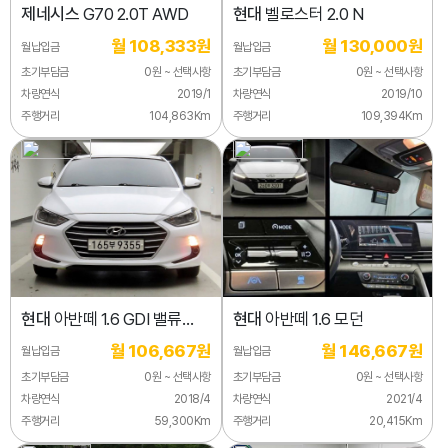
제네시스
G70 2.0T AWD
현대
벨로스터 2.0 N
월 108,333원
월 130,000원
월납입금
월납입금
초기부담금
0원 ~ 선택사항
초기부담금
0원 ~ 선택사항
차량연식
2019/1
차량연식
2019/10
주행거리
104,863Km
주행거리
109,394Km
현대
아반떼 1.6 GDI 밸류
현대
아반떼 1.6 모던
플러스
월 106,667원
월 146,667원
월납입금
월납입금
초기부담금
0원 ~ 선택사항
초기부담금
0원 ~ 선택사항
차량연식
2018/4
차량연식
2021/4
주행거리
59,300Km
주행거리
20,415Km