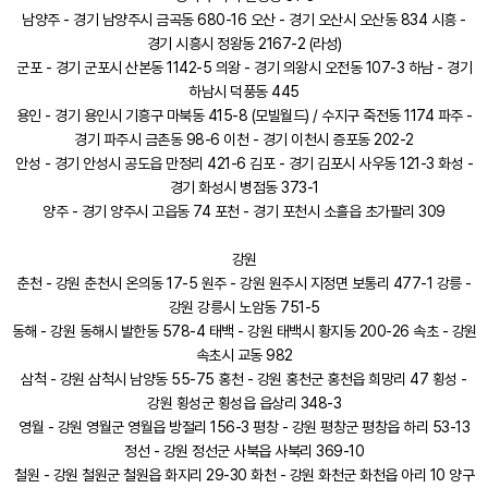
남양주 - 경기 남양주시 금곡동 680-16 오산 - 경기 오산시 오산동 834 시흥 -
경기 시흥시 정왕동 2167-2 (라성)
군포 - 경기 군포시 산본동 1142-5 의왕 - 경기 의왕시 오전동 107-3 하남 - 경기
하남시 덕풍동 445
용인 - 경기 용인시 기흥구 마북동 415-8 (모빌월드) / 수지구 죽전동 1174 파주 -
경기 파주시 금촌동 98-6 이천 - 경기 이천시 증포동 202-2
안성 - 경기 안성시 공도읍 만정리 421-6 김포 - 경기 김포시 사우동 121-3 화성 -
경기 화성시 병점동 373-1
양주 - 경기 양주시 고읍동 74 포천 - 경기 포천시 소흘읍 초가팔리 309
강원
춘천 - 강원 춘천시 온의동 17-5 원주 - 강원 원주시 지정면 보통리 477-1 강릉 -
강원 강릉시 노암동 751-5
동해 - 강원 동해시 발한동 578-4 태백 - 강원 태백시 황지동 200-26 속초 - 강원
속초시 교동 982
삼척 - 강원 삼척시 남양동 55-75 홍천 - 강원 홍천군 홍천읍 희망리 47 횡성 -
강원 횡성군 횡성읍 읍상리 348-3
영월 - 강원 영월군 영월읍 방절리 156-3 평창 - 강원 평창군 평창읍 하리 53-13
정선 - 강원 정선군 사북읍 사북리 369-10
철원 - 강원 철원군 철원읍 화지리 29-30 화천 - 강원 화천군 화천읍 아리 10 양구