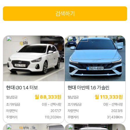
현대
i30 1.4 터보
현대
아반떼 1.6 가솔린
월 88,333원
월 113,333원
월납입금
월납입금
초기부담금
0원 ~ 선택사항
초기부담금
0원 ~ 선택사항
차량연식
2017/7
차량연식
2023/6
주행거리
113,202Km
주행거리
31,438Km