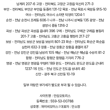
남계리 207-6 고창 - 전라북도 고창군 고창읍 덕산리 271-3
부안 - 전라북도 부안군 부안읍 동중리 131-12 목포 - 전남 목포시 옥암동 915-10
여수 - 전라남도 여수시 소라면 덕양리 1204-1
순천 - 전남 순천시 조례동 606-1 나주 - 전남 나주시 성북동 135 광양 - 전남
광양시 중동 1316-2
곡성 - 전남 곡성군 곡성읍 읍내리 396 구례 - 전라남도 구례군 구례읍 봉동리
201-7 고흥 - 전라남도 고흥군 고흥읍 행정리 217-27
보성 - 전라남도 보성군 보성읍 보성리 801-23 화순 - 전라남도 화순군 화순읍
삼천리 632-3 장흥 - 전남 장흥군 장흥읍 충열리 87
강진 - 전남 강진군 강진읍 남성리 105 해남 - 전남 해남군 해남읍 수성리 81-2
함평 - 전라남도 함평군 함평읍 기각리 776-2
영광 - 전남 영광군 영광읍 무령리 189 완도 - 전라남도 완도군 완도읍 군내리
1237-16 진도 - 전남 진도군 진도읍 성내리 40
신안 - 광주 북구 신안동 10-19
일부 차량은 부가세가 별도로 부과 될 수 있습니다.
사이트명 : 안심오토리스
등록번호 : 559-53-00788
상호명 : 와이비모터스 l 대표자 : 안소정