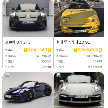
포르쉐
911 GT3
현대
투스카니 2.0 GL
월 2,841,667원
월 2,500,000원
월납입금
월납입금
초기부담금
0원 ~ 선택사항
초기부담금
0원 ~ 선택사항
차량연식
2026/3
차량연식
2024/1
주행거리
1,224Km
주행거리
67,446Km