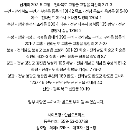
남계리 207-6 고창 - 전라북도 고창군 고창읍 덕산리 271-3
부안 - 전라북도 부안군 부안읍 동중리 131-12 목포 - 전남 목포시 옥암동 915-10
여수 - 전라남도 여수시 소라면 덕양리 1204-1
순천 - 전남 순천시 조례동 606-1 나주 - 전남 나주시 성북동 135 광양 - 전남
광양시 중동 1316-2
곡성 - 전남 곡성군 곡성읍 읍내리 396 구례 - 전라남도 구례군 구례읍 봉동리
201-7 고흥 - 전라남도 고흥군 고흥읍 행정리 217-27
보성 - 전라남도 보성군 보성읍 보성리 801-23 화순 - 전라남도 화순군 화순읍
삼천리 632-3 장흥 - 전남 장흥군 장흥읍 충열리 87
강진 - 전남 강진군 강진읍 남성리 105 해남 - 전남 해남군 해남읍 수성리 81-2
함평 - 전라남도 함평군 함평읍 기각리 776-2
영광 - 전남 영광군 영광읍 무령리 189 완도 - 전라남도 완도군 완도읍 군내리
1237-16 진도 - 전남 진도군 진도읍 성내리 40
신안 - 광주 북구 신안동 10-19
일부 차량은 부가세가 별도로 부과 될 수 있습니다.
사이트명 : 안심오토리스
등록번호 : 559-53-00788
상호명 : 와이비모터스 l 대표자 : 안소정