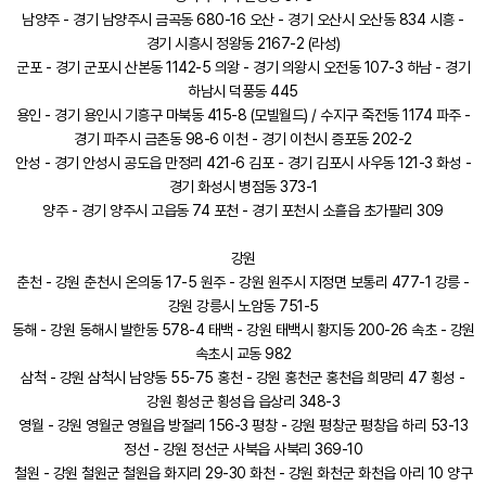
남양주 - 경기 남양주시 금곡동 680-16 오산 - 경기 오산시 오산동 834 시흥 -
경기 시흥시 정왕동 2167-2 (라성)
군포 - 경기 군포시 산본동 1142-5 의왕 - 경기 의왕시 오전동 107-3 하남 - 경기
하남시 덕풍동 445
용인 - 경기 용인시 기흥구 마북동 415-8 (모빌월드) / 수지구 죽전동 1174 파주 -
경기 파주시 금촌동 98-6 이천 - 경기 이천시 증포동 202-2
안성 - 경기 안성시 공도읍 만정리 421-6 김포 - 경기 김포시 사우동 121-3 화성 -
경기 화성시 병점동 373-1
양주 - 경기 양주시 고읍동 74 포천 - 경기 포천시 소흘읍 초가팔리 309
강원
춘천 - 강원 춘천시 온의동 17-5 원주 - 강원 원주시 지정면 보통리 477-1 강릉 -
강원 강릉시 노암동 751-5
동해 - 강원 동해시 발한동 578-4 태백 - 강원 태백시 황지동 200-26 속초 - 강원
속초시 교동 982
삼척 - 강원 삼척시 남양동 55-75 홍천 - 강원 홍천군 홍천읍 희망리 47 횡성 -
강원 횡성군 횡성읍 읍상리 348-3
영월 - 강원 영월군 영월읍 방절리 156-3 평창 - 강원 평창군 평창읍 하리 53-13
정선 - 강원 정선군 사북읍 사북리 369-10
철원 - 강원 철원군 철원읍 화지리 29-30 화천 - 강원 화천군 화천읍 아리 10 양구