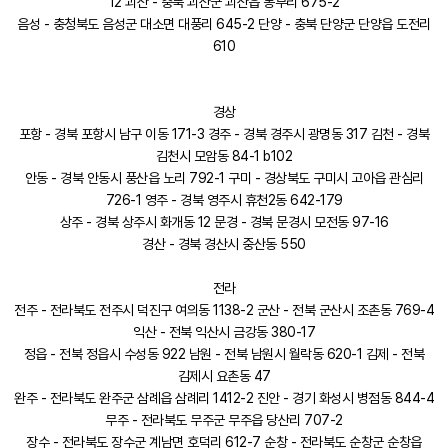
12 괴산 - 충북 괴산군 괴산읍 동부리 675-2
음성 - 충청북도 음성군 대소면 대풍리 645-2 단양 - 충북 단양군 단양읍 도전리
610
경상
포항 - 경북 포항시 남구 이동 171-3 경주 - 경북 경주시 광명동 317 김천 - 경북
김천시 모암동 84-1 b102
안동 - 경북 안동시 풍산읍 노리 792-1 구미 - 경상북도 구미시 고아읍 관심리
726-1 영주 - 경북 영주시 휴천2동 642-179
상주 - 경북 상주시 화개동 12 문경 - 경북 문경시 모전동 97-16
경산 - 경북 경산시 중산동 550
전라
전주 - 전라북도 전주시 덕진구 여의동 1138-2 군산 - 전북 군산시 조촌동 769-4
익산 - 전북 익산시 금강동 380-17
정읍 - 전북 정읍시 수성동 922 남원 - 전북 남원시 월락동 620-1 김제 - 전북
김제시 요촌동 47
완주 - 전라북도 완주군 삼례읍 삼례리 1412-2 진안 - 경기 화성시 병점동 844-4
무주 - 전라북도 무주군 무주읍 당산리 707-2
장수 - 전라북도 장수군 계남면 호덕리 612-7 순창 - 전라북도 순창군 순창읍