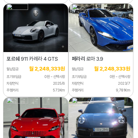
포르쉐
911 카레라 4 GTS
페라리
로마 3.9
월 2,248,333원
월 2,248,333원
월납입금
월납입금
초기부담금
0원 ~ 선택사항
초기부담금
0원 ~ 선택사항
차량연식
2025/6
차량연식
2023/7
주행거리
573Km
주행거리
9,781Km