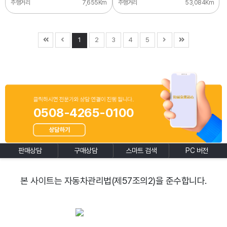
주행거리
7,655Km
주행거리
53,084Km
1
2
3
4
5
0508-4265-0100
판매상담
구매상담
스마트 검색
PC 버전
본 사이트는 자동차관리법(제57조의2)을 준수합니다.