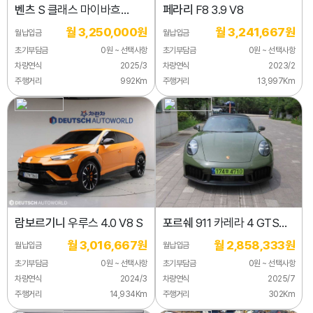
벤츠
S 클래스 마이바흐
페라리
F8 3.9 V8
S680 4MATIC
월 3,250,000원
월 3,241,667원
월납입금
월납입금
초기부담금
0원 ~ 선택사항
초기부담금
0원 ~ 선택사항
차량연식
2025/3
차량연식
2023/2
주행거리
992Km
주행거리
13,997Km
람보르기니
우루스 4.0 V8 S
포르쉐
911 카레라 4 GTS
카브리올레
월 3,016,667원
월 2,858,333원
월납입금
월납입금
초기부담금
0원 ~ 선택사항
초기부담금
0원 ~ 선택사항
차량연식
2024/3
차량연식
2025/7
주행거리
14,934Km
주행거리
302Km