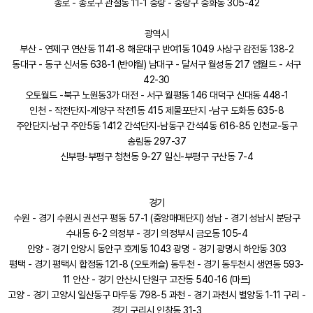
종로 - 종로구 관철동 11-1 중랑 - 중랑구 중화동 305-42
광역시
부산 - 연제구 연산동 1141-8 해운대구 반여1동 1049 사상구 감전동 138-2
동대구 - 동구 신서동 638-1 (반야월) 남대구 - 달서구 월성동 217 엠월드 - 서구
42-30
오토월드 -북구 노원동3가 대전 - 서구 월평동 146 대덕구 신대동 448-1
인천 - 작전단지-계양구 작전1동 415 제물포단지 -남구 도화동 635-8
주안단지-남구 주안5동 1412 간석단지-남동구 간석4동 616-85 인천교-동구
송림동 297-37
신부평-부평구 청천동 9-27 일신-부평구 구산동 7-4
경기
수원 - 경기 수원시 권선구 평동 57-1 (중앙매매단지) 성남 - 경기 성남시 분당구
수내동 6-2 의정부 - 경기 의정부시 금오동 105-4
안양 - 경기 안양시 동안구 호계동 1043 광명 - 경기 광명시 하안동 303
평택 - 경기 평택시 합정동 121-8 (오토캐슬) 동두천 - 경기 동두천시 생연동 593-
11 안산 - 경기 안산시 단원구 고잔동 540-16 (마트)
고양 - 경기 고양시 일산동구 마두동 798-5 과천 - 경기 과천시 별양동 1-11 구리 -
경기 구리시 인창동 31-3