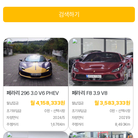
페라리
296 3.0 V6 PHEV
페라리
F8 3.9 V8
월 4,158,333원
월 3,583,333원
월납입금
월납입금
초기부담금
0원 ~ 선택사항
초기부담금
0원 ~ 선택사항
차량연식
2024/5
차량연식
2021/9
주행거리
1,676Km
주행거리
8,493Km