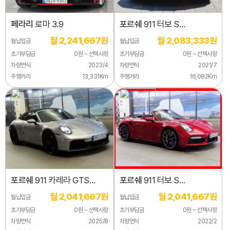
페라리
로마 3.9
포르쉐
911 터보 S
카브리올레
월 2,241,667원
월 2,083,333원
월납입금
월납입금
초기부담금
0원 ~ 선택사항
초기부담금
0원 ~ 선택사항
차량연식
2023/4
차량연식
2021/7
주행거리
13,331Km
주행거리
16,082Km
포르쉐
911 카레라 GTS
포르쉐
911 터보 S
카브리올레
카브리올레
월 2,041,667원
월 2,041,667원
월납입금
월납입금
초기부담금
0원 ~ 선택사항
초기부담금
0원 ~ 선택사항
차량연식
2025/8
차량연식
2022/2