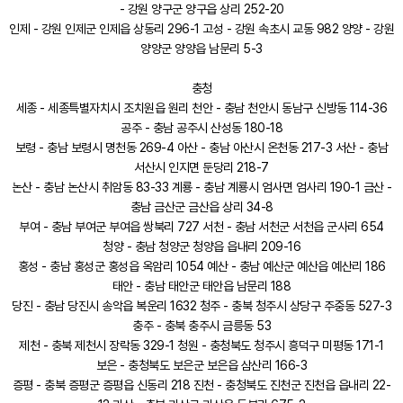
- 강원 양구군 양구읍 상리 252-20
인제 - 강원 인제군 인제읍 상동리 296-1 고성 - 강원 속초시 교동 982 양양 - 강원
양양군 양양읍 남문리 5-3
충청
세종 - 세종특별자치시 조치원읍 원리 천안 - 충남 천안시 동남구 신방동 114-36
공주 - 충남 공주시 산성동 180-18
보령 - 충남 보령시 명천동 269-4 아산 - 충남 아산시 온천동 217-3 서산 - 충남
서산시 인지면 둔당리 218-7
논산 - 충남 논산시 취암동 83-33 계룡 - 충남 계룡시 엄사면 엄사리 190-1 금산 -
충남 금산군 금산읍 상리 34-8
부여 - 충남 부여군 부여읍 쌍북리 727 서천 - 충남 서천군 서천읍 군사리 654
청양 - 충남 청양군 청양읍 읍내리 209-16
홍성 - 충남 홍성군 홍성읍 옥암리 1054 예산 - 충남 예산군 예산읍 예산리 186
태안 - 충남 태안군 태안읍 남문리 188
당진 - 충남 당진시 송악읍 복운리 1632 청주 - 충북 청주시 상당구 주중동 527-3
충주 - 충북 충주시 금릉동 53
제천 - 충북 제천시 장락동 329-1 청원 - 충청북도 청주시 흥덕구 미평동 171-1
보은 - 충청북도 보은군 보은읍 삼산리 166-3
증평 - 충북 증평군 증평읍 신동리 218 진천 - 충청북도 진천군 진천읍 읍내리 22-