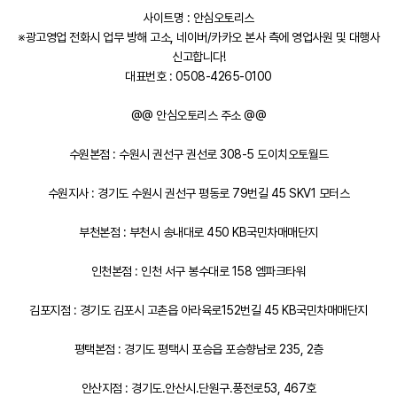
사이트명 : 안심오토리스
※광고영업 전화시 업무 방해 고소, 네이버/카카오 본사 측에 영업사원 및 대행사
신고합니다!
대표번호 : 0508-4265-0100
@@ 안심오토리스 주소 @@
수원본점 : 수원시 권선구 권선로 308-5 도이치오토월드
수원지사 : 경기도 수원시 권선구 평동로 79번길 45 SKV1 모터스
부천본점 : 부천시 송내대로 450 KB국민차매매단지
인천본점 : 인천 서구 봉수대로 158 엠파크타워
김포지점 : 경기도 김포시 고촌읍 아라육로152번길 45 KB국민차매매단지
평택본점 : 경기도 평택시 포승읍 포승향남로 235, 2층
안산지점 : 경기도.안산시.단원구.풍전로53, 467호