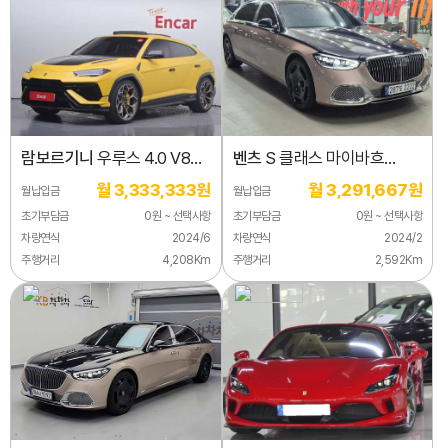
람보르기니
우루스 4.0 V8
벤츠
S 클래스 마이바흐
퍼포만테
S680 4MATIC
월 3,333,333원
월 3,291,667원
월납입금
월납입금
초기부담금
0원 ~ 선택사항
초기부담금
0원 ~ 선택사항
차량연식
2024/6
차량연식
2024/2
주행거리
4,208Km
주행거리
2,592Km