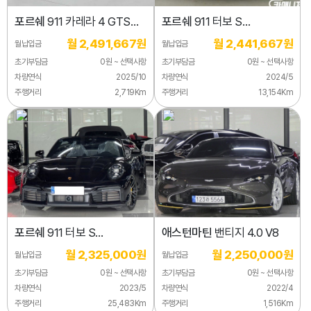
포르쉐
911 카레라 4 GTS
포르쉐
911 터보 S
카브리올레
카브리올레
월 2,491,667원
월 2,441,667원
월납입금
월납입금
초기부담금
0원 ~ 선택사항
초기부담금
0원 ~ 선택사항
차량연식
2025/10
차량연식
2024/5
주행거리
2,719Km
주행거리
13,154Km
포르쉐
911 터보 S
애스턴마틴
밴티지 4.0 V8
카브리올레
월 2,325,000원
월 2,250,000원
월납입금
월납입금
초기부담금
0원 ~ 선택사항
초기부담금
0원 ~ 선택사항
차량연식
2023/5
차량연식
2022/4
주행거리
25,483Km
주행거리
1,516Km