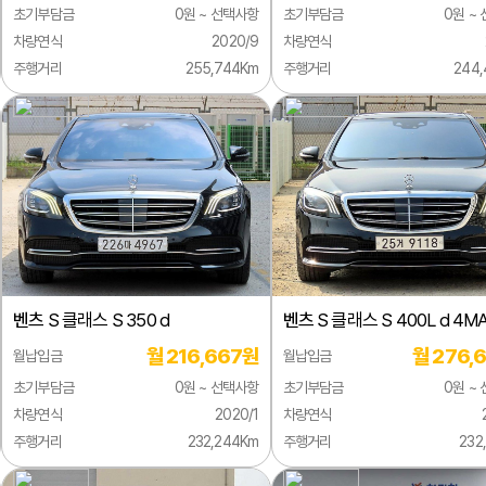
초기부담금
0원 ~ 선택사항
초기부담금
0원 ~
차량연식
2020/9
차량연식
주행거리
255,744Km
주행거리
244
벤츠
S 클래스 S 350 d
벤츠
S 클래스 S 400L d 4MA
월 216,667원
월 276,
월납입금
월납입금
초기부담금
0원 ~ 선택사항
초기부담금
0원 ~
차량연식
2020/1
차량연식
주행거리
232,244Km
주행거리
232