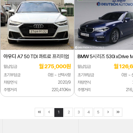
아우디
A7 50 TDI 콰트로 프리미엄
BMW
5시리즈 530i xDrive 
스포츠
월 275,000원
월 126,
월납입금
월납입금
초기부담금
0원 ~ 선택사항
초기부담금
0원 ~
차량연식
2020/9
차량연식
주행거리
220,410Km
주행거리
216
1
2
3
4
5