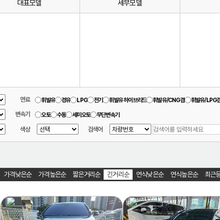
대표모델
세부모델
연료
휘발유
경유
LPG
전기
휘발유 하이브리드
휘발유/CNG겸
휘발유/LPG
변속기
오토
수동
세미오토
무단변속기
색상
검색어
가격낮은순
가격높은순
짧은거리순
긴거리순
연식낮은순
연식높은순
최근