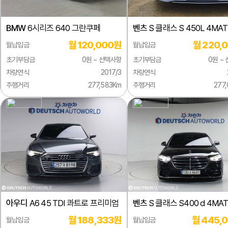
BMW
6시리즈 640 그란쿠페
벤츠
S 클래스 S 450L 4MAT
월 120,000원
월 220,
월납입금
월납입금
초기부담금
0원 ~ 선택사항
초기부담금
0원 ~
차량연식
2017/3
차량연식
주행거리
277,583Km
주행거리
277
아우디
A6 45 TDI 콰트로 프리미엄
벤츠
S 클래스 S400 d 4MAT
월 188,333원
월 445,
월납입금
월납입금