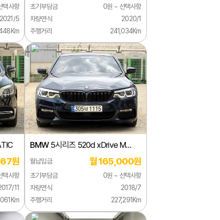
 선택사항
초기부담금
0원 ~ 선택사항
2021/5
차량연식
2020/1
,448Km
주행거리
241,034Km
TIC
BMW
5시리즈 520d xDrive M
스포츠 플러스
667원
월 165,000원
월납입금
 선택사항
초기부담금
0원 ~ 선택사항
2017/11
차량연식
2018/7
,061Km
주행거리
227,291Km