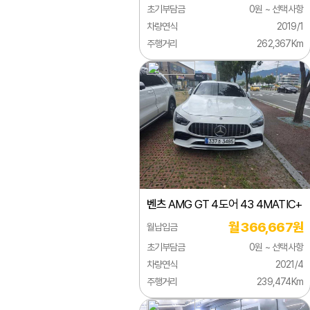
초기부담금
0원 ~ 선택사항
벤틀리
차량연식
2019/1
주행거리
262,367Km
부가티
북기은상
뷰익
사브
사이언
선롱버스
벤츠
AMG GT 4도어 43 4MATIC+
스마트
월 366,667원
월납입금
스바루
초기부담금
0원 ~ 선택사항
스즈키
차량연식
2021/4
주행거리
239,474Km
시보레