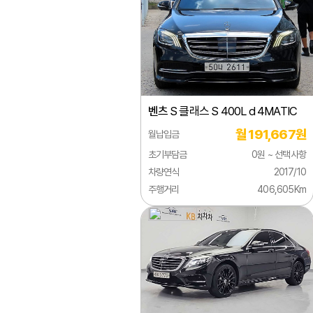
벤츠
BMW
아우디
폭스바겐
벤츠
S 클래스 S 400L d 4MATIC
미니
월 191,667원
월납입금
볼보
초기부담금
0원 ~ 선택사항
랜드로버
차량연식
2017/10
주행거리
406,605Km
닛산
다이하쓰
다찌
동풍소콘
람보르기니