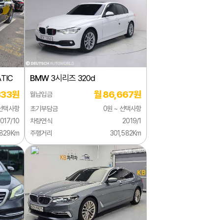
TIC
BMW
3시리즈 320d
333원
월 86,667원
월납입금
 선택사항
초기부담금
0원 ~ 선택사항
017/10
차량연식
2019/1
,829Km
주행거리
301,582Km