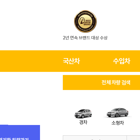
국산차
수입차
전체 차량 검색
경차
소형차