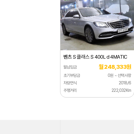
시트로엥
알파로메오
애스턴마틴
어큐라
오펠
벤츠
S 클래스 S 400L d 4MATIC
올즈모빌
월 248,333원
월납입금
이네오스
초기부담금
0원 ~ 선택사항
이베코
차량연식
2018/6
주행거리
222,032Km
이스즈
인피니티
재규어
지리