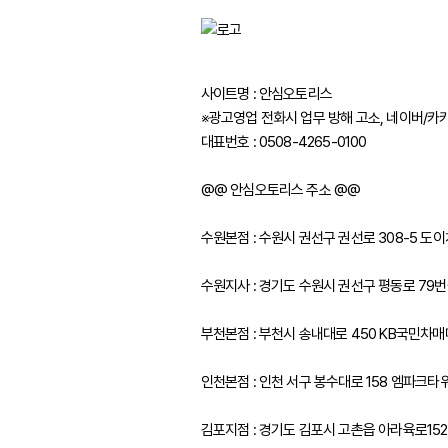
푸조
피아트
허머
사이트명 : 안심오토리스
※광고영업 전화시 업무 방해 고소, 네이버/카
혼다
대표번호 : 0508-4265-0100
BYD
@@ 안심오토리스 주소 @@
GMC
수원본점 : 수원시 권선구 권선로 308-5 
LEVC
수원지사 : 경기도 수원시 권선구 평동로 79번길
부천본점 : 부천시 송내대로 450 KB국민차
인천본점 : 인천 서구 봉수대로 158 엠파크타
김포지점 : 경기도 김포시 고촌읍 아라육로15