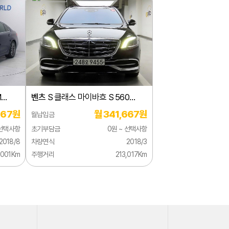
M
벤츠
S 클래스 마이바흐 S 560
4MATIC
667원
월 341,667원
월납입금
 선택사항
초기부담금
0원 ~ 선택사항
2018/8
차량연식
2018/3
,001Km
주행거리
213,017Km