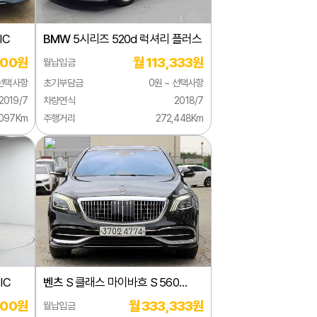
IC
BMW
5시리즈 520d 럭셔리 플러스
000원
월 113,333원
월납입금
 선택사항
초기부담금
0원 ~ 선택사항
2019/7
차량연식
2018/7
,097Km
주행거리
272,448Km
IC
벤츠
S 클래스 마이바흐 S 560
4MATIC
000원
월 333,333원
월납입금