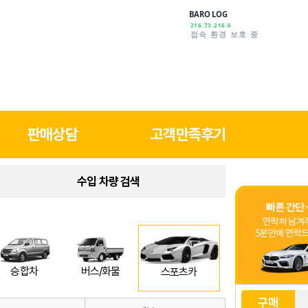
BARO LOG
216.73.216.6
안심하고 이용하세요
판매상담
고객만족후기
수입 차량 검색
버스/화물
승합차
스포츠카
구매