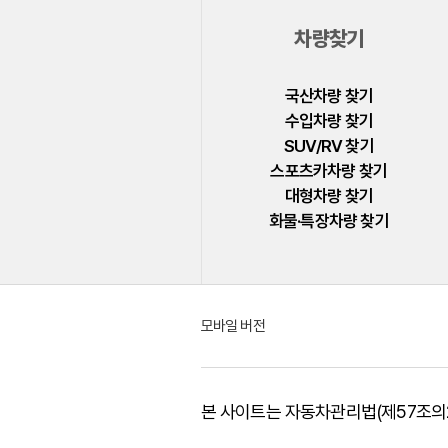
지프
차량찾기
쯔더우
캐딜락
국산차량 찾기
수입차량 찾기
크라이슬러
SUV/RV 찾기
테슬라
스포츠카차량 찾기
대형차량 찾기
토요타
화물·특장차량 찾기
페라리
포드
포르쉐
모바일 버전
포톤
폰티악
본 사이트는 자동차관리법(제57조의2
폴스타