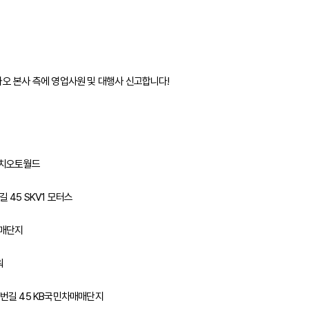
카오 본사 측에 영업사원 및 대행사 신고합니다!
도이치오토월드
 45 SKV1 모터스
매매단지
워
2번길 45 KB국민차매매단지