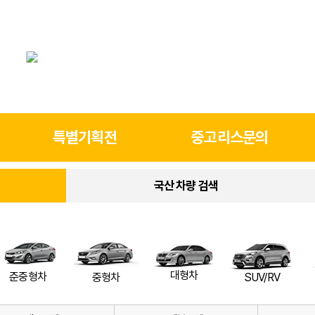
특별기획전
중고리스문의
국산 차량 검색
대형차
준중형차
SUV/RV
중형차