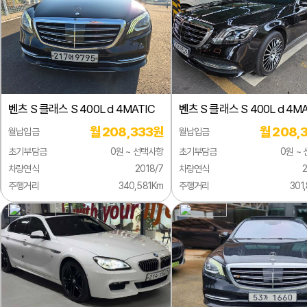
벤츠
S 클래스 S 400L d 4MATIC
벤츠
S 클래스 S 400L d 4MA
월 208,333원
월 208,
월납입금
월납입금
초기부담금
0원 ~ 선택사항
초기부담금
0원 ~
차량연식
2018/7
차량연식
2
주행거리
340,581Km
주행거리
301