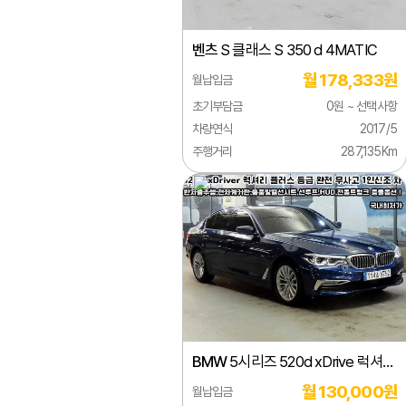
렉서스
벤츠
S 클래스 S 350 d 4MATIC
로버
월 178,333원
월납입금
로터스
초기부담금
0원 ~ 선택사항
롤스로이스
차량연식
2017/5
주행거리
287,135Km
르노
링컨
마세라티
마이바흐
마쯔다
맥라렌
BMW
5시리즈 520d xDrive 럭셔리
미쯔비시
플러스
월 130,000원
월납입금
미쯔오카