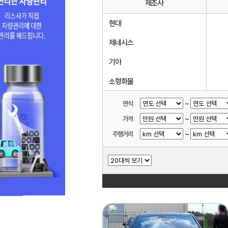
제조사
현대
제네시스
기아
소형화물
르노코리아(삼성)
~
연식
~
가격
KG모빌리티(쌍용)
~
주행거리
쉐보레
대우
중대형화물
중대형버스
기타제조사