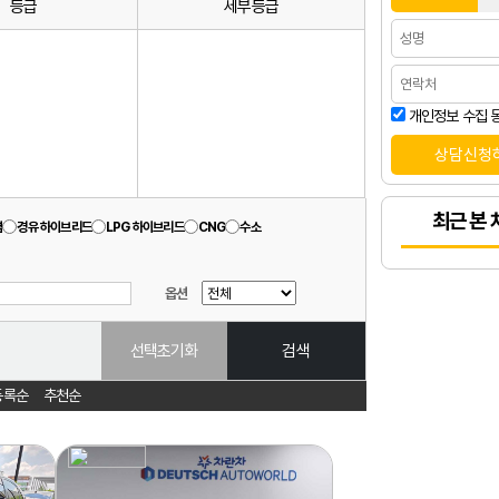
등급
세부등급
개인정보 수집 
최근 본 
겸
경유 하이브리드
LPG 하이브리드
CNG
수소
옵션
선택초기화
검색
등록순
추천순