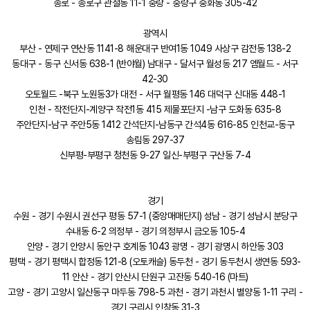
종로 - 종로구 관철동 11-1 중랑 - 중랑구 중화동 305-42
광역시
부산 - 연제구 연산동 1141-8 해운대구 반여1동 1049 사상구 감전동 138-2
동대구 - 동구 신서동 638-1 (반야월) 남대구 - 달서구 월성동 217 엠월드 - 서구
42-30
오토월드 -북구 노원동3가 대전 - 서구 월평동 146 대덕구 신대동 448-1
인천 - 작전단지-계양구 작전1동 415 제물포단지 -남구 도화동 635-8
주안단지-남구 주안5동 1412 간석단지-남동구 간석4동 616-85 인천교-동구
송림동 297-37
신부평-부평구 청천동 9-27 일신-부평구 구산동 7-4
경기
수원 - 경기 수원시 권선구 평동 57-1 (중앙매매단지) 성남 - 경기 성남시 분당구
수내동 6-2 의정부 - 경기 의정부시 금오동 105-4
안양 - 경기 안양시 동안구 호계동 1043 광명 - 경기 광명시 하안동 303
평택 - 경기 평택시 합정동 121-8 (오토캐슬) 동두천 - 경기 동두천시 생연동 593-
11 안산 - 경기 안산시 단원구 고잔동 540-16 (마트)
고양 - 경기 고양시 일산동구 마두동 798-5 과천 - 경기 과천시 별양동 1-11 구리 -
경기 구리시 인창동 31-3