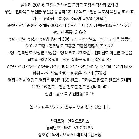
남계리 207-6 고창 - 전라북도 고창군 고창읍 덕산리 271-3
부안 - 전라북도 부안군 부안읍 동중리 131-12 목포 - 전남 목포시 옥암동 915-10
여수 - 전라남도 여수시 소라면 덕양리 1204-1
순천 - 전남 순천시 조례동 606-1 나주 - 전남 나주시 성북동 135 광양 - 전남
광양시 중동 1316-2
곡성 - 전남 곡성군 곡성읍 읍내리 396 구례 - 전라남도 구례군 구례읍 봉동리
201-7 고흥 - 전라남도 고흥군 고흥읍 행정리 217-27
보성 - 전라남도 보성군 보성읍 보성리 801-23 화순 - 전라남도 화순군 화순읍
삼천리 632-3 장흥 - 전남 장흥군 장흥읍 충열리 87
강진 - 전남 강진군 강진읍 남성리 105 해남 - 전남 해남군 해남읍 수성리 81-2
함평 - 전라남도 함평군 함평읍 기각리 776-2
영광 - 전남 영광군 영광읍 무령리 189 완도 - 전라남도 완도군 완도읍 군내리
1237-16 진도 - 전남 진도군 진도읍 성내리 40
신안 - 광주 북구 신안동 10-19
일부 차량은 부가세가 별도로 부과 될 수 있습니다.
사이트명 : 안심오토리스
등록번호 : 559-53-00788
상호명 : 와이비모터스 l 대표자 : 안소정