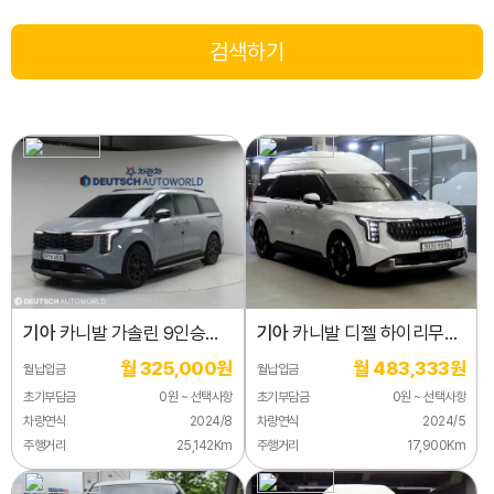
기아
카니발 가솔린 9인승
기아
카니발 디젤 하이리무진
그래비티
(특장업체)
월 325,000원
월 483,333원
월납입금
월납입금
초기부담금
0원 ~ 선택사항
초기부담금
0원 ~ 선택사항
차량연식
2024/8
차량연식
2024/5
주행거리
25,142Km
주행거리
17,900Km