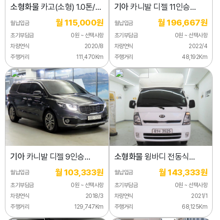
소형화물
카고(소형) 1.0톤/
기아
카니발 디젤 11인승
슈퍼캡/초장축/(CRDi)
노블레스
월 115,000원
월 196,667원
월납입금
월납입금
초기부담금
0원 ~ 선택사항
초기부담금
0원 ~ 선택사항
차량연식
2020/8
차량연식
2022/4
주행거리
111,470Km
주행거리
48,192Km
기아
카니발 디젤 9인승
소형화물
윙바디 전동식
노블레스 스페셜
1.0톤/킹캡/초장축
월 103,333원
월 143,333원
월납입금
월납입금
초기부담금
0원 ~ 선택사항
초기부담금
0원 ~ 선택사항
차량연식
2018/3
차량연식
2021/1
주행거리
129,747Km
주행거리
68,125Km