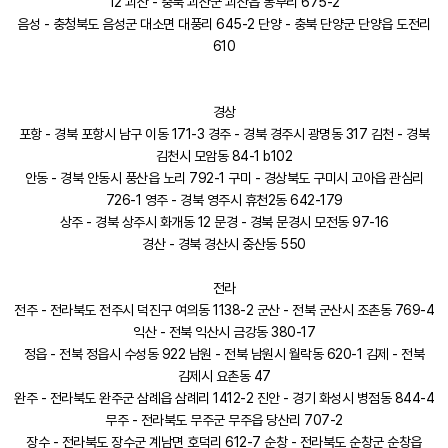
12 괴산 - 충북 괴산군 괴산읍 동부리 675-2
음성 - 충청북도 음성군 대소면 대풍리 645-2 단양 - 충북 단양군 단양읍 도전리
610
경상
포항 - 경북 포항시 남구 이동 171-3 경주 - 경북 경주시 광명동 317 김천 - 경북
김천시 모암동 84-1 b102
안동 - 경북 안동시 풍산읍 노리 792-1 구미 - 경상북도 구미시 고아읍 관심리
726-1 영주 - 경북 영주시 휴천2동 642-179
상주 - 경북 상주시 화개동 12 문경 - 경북 문경시 모전동 97-16
경산 - 경북 경산시 중산동 550
전라
전주 - 전라북도 전주시 덕진구 여의동 1138-2 군산 - 전북 군산시 조촌동 769-4
익산 - 전북 익산시 금강동 380-17
정읍 - 전북 정읍시 수성동 922 남원 - 전북 남원시 월락동 620-1 김제 - 전북
김제시 요촌동 47
완주 - 전라북도 완주군 삼례읍 삼례리 1412-2 진안 - 경기 화성시 병점동 844-4
무주 - 전라북도 무주군 무주읍 당산리 707-2
장수 - 전라북도 장수군 계남면 호덕리 612-7 순창 - 전라북도 순창군 순창읍