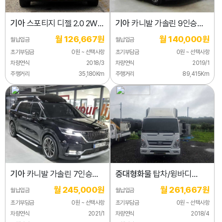
기아
스포티지 디젤 2.0 2WD
기아
카니발 가솔린 9인승
프레스티지
노블레스 스페셜
월 126,667원
월 140,000원
월납입금
월납입금
초기부담금
0원 ~ 선택사항
초기부담금
0원 ~ 선택사항
차량연식
2018/3
차량연식
2019/1
주행거리
35,180Km
주행거리
89,415Km
기아
카니발 가솔린 7인승
중대형화물
탑차/윙바디
하이리무진 시그니처
3.5톤
월 245,000원
월 261,667원
월납입금
월납입금
초기부담금
0원 ~ 선택사항
초기부담금
0원 ~ 선택사항
차량연식
2021/1
차량연식
2018/4