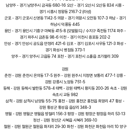
남양주 - 경기 남양주시 금곡동 680-16 오산 - 경기 오산시 오산동 834 시흥 -
경기 시흥시 정왕동 2167-2 (라성)
군포 - 경기 군포시 산본동 1142-5 의왕 - 경기 의왕시 오전동 107-3 하남 - 경기
하남시 덕풍동 445
용인 - 경기 용인시 기흥구 마북동 415-8 (모빌월드) / 수지구 죽전동 1174 파주 -
경기 파주시 금촌동 98-6 이천 - 경기 이천시 증포동 202-2
안성 - 경기 안성시 공도읍 만정리 421-6 김포 - 경기 김포시 사우동 121-3 화성 -
경기 화성시 병점동 373-1
양주 - 경기 양주시 고읍동 74 포천 - 경기 포천시 소흘읍 초가팔리 309
강원
춘천 - 강원 춘천시 온의동 17-5 원주 - 강원 원주시 지정면 보통리 477-1 강릉 -
강원 강릉시 노암동 751-5
동해 - 강원 동해시 발한동 578-4 태백 - 강원 태백시 황지동 200-26 속초 - 강원
속초시 교동 982
삼척 - 강원 삼척시 남양동 55-75 홍천 - 강원 홍천군 홍천읍 희망리 47 횡성 -
강원 횡성군 횡성읍 읍상리 348-3
영월 - 강원 영월군 영월읍 방절리 156-3 평창 - 강원 평창군 평창읍 하리 53-13
정선 - 강원 정선군 사북읍 사북리 369-10
철원 - 강원 철원군 철원읍 화지리 29-30 화천 - 강원 화천군 화천읍 아리 10 양구