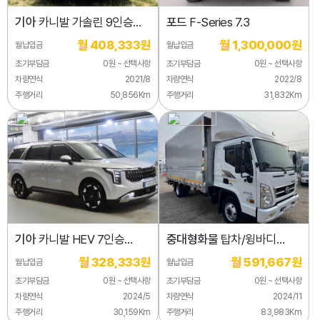
기아
카니발 가솔린 9인승
포드
F-Series 7.3
하이리무진(특장업체)
월 408,333원
월 1,300,000원
월납입금
월납입금
초기부담금
0원 ~ 선택사항
초기부담금
0원 ~ 선택사항
차량연식
2021/8
차량연식
2022/8
주행거리
50,856Km
주행거리
31,832Km
기아
카니발 HEV 7인승
중대형화물
탑차/윙바디
노블레스 아웃도어
3.5톤
월 328,333원
월 591,667원
월납입금
월납입금
초기부담금
0원 ~ 선택사항
초기부담금
0원 ~ 선택사항
차량연식
2024/5
차량연식
2024/11
주행거리
30,159Km
주행거리
83,983Km