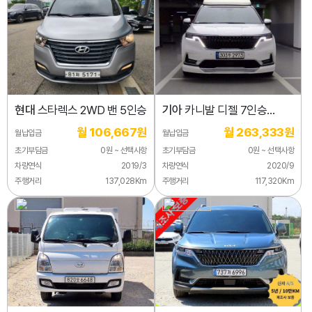
현대
스타렉스 2WD 밴 5인승
기아
카니발 디젤 7인승
시그니처
월 106,667원
월 263,333원
월납입금
월납입금
초기부담금
0원 ~ 선택사항
초기부담금
0원 ~ 선택사항
차량연식
2019/3
차량연식
2020/9
주행거리
137,028Km
주행거리
117,320Km