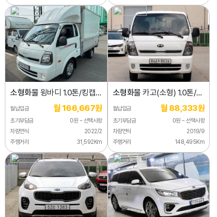
소형화물
윙바디 1.0톤/킹캡/
소형화물
카고(소형) 1.0톤/
초장축
킹캡/초장축/(CRDi)
월 166,667원
월 88,333원
월납입금
월납입금
초기부담금
0원 ~ 선택사항
초기부담금
0원 ~ 선택사항
차량연식
2022/2
차량연식
2019/9
주행거리
31,592Km
주행거리
148,495Km