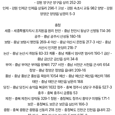
- 강원 양구군 양구읍 상리 252-20
인제 - 강원 인제군 인제읍 상동리 296-1 고성 - 강원 속초시 교동 982 양양 - 강원
양양군 양양읍 남문리 5-3
충청
세종 - 세종특별자치시 조치원읍 원리 천안 - 충남 천안시 동남구 신방동 114-36
공주 - 충남 공주시 산성동 180-18
보령 - 충남 보령시 명천동 269-4 아산 - 충남 아산시 온천동 217-3 서산 - 충남
서산시 인지면 둔당리 218-7
논산 - 충남 논산시 취암동 83-33 계룡 - 충남 계룡시 엄사면 엄사리 190-1 금산 -
충남 금산군 금산읍 상리 34-8
부여 - 충남 부여군 부여읍 쌍북리 727 서천 - 충남 서천군 서천읍 군사리 654
청양 - 충남 청양군 청양읍 읍내리 209-16
홍성 - 충남 홍성군 홍성읍 옥암리 1054 예산 - 충남 예산군 예산읍 예산리 186
태안 - 충남 태안군 태안읍 남문리 188
당진 - 충남 당진시 송악읍 복운리 1632 청주 - 충북 청주시 상당구 주중동 527-3
충주 - 충북 충주시 금릉동 53
제천 - 충북 제천시 장락동 329-1 청원 - 충청북도 청주시 흥덕구 미평동 171-1
보은 - 충청북도 보은군 보은읍 삼산리 166-3
증평 - 충북 증평군 증평읍 신동리 218 진천 - 충청북도 진천군 진천읍 읍내리 22-