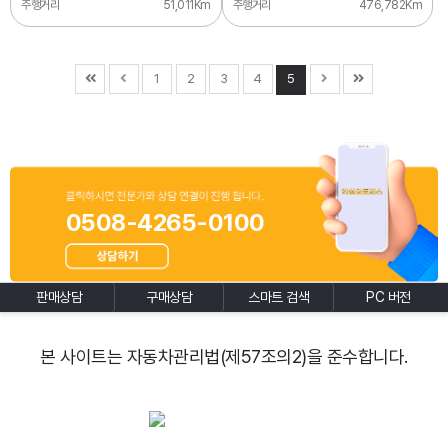
주행거리
51,011Km
주행거리
476,782Km
1
2
3
4
5
0508-4265-0100
판매상담
구매상담
스마트 검색
PC 버전
본 사이트는 자동차관리법(제57조의2)을 준수합니다.