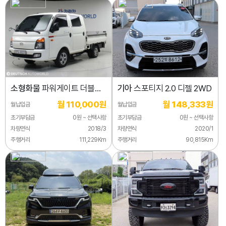
소형화물
파워게이트 더블캡/
기아
스포티지 2.0 디젤 2WD
초장축/(CRDi)
월 110,000원
월 148,333원
월납입금
월납입금
초기부담금
0원 ~ 선택사항
초기부담금
0원 ~ 선택사항
차량연식
2018/3
차량연식
2020/1
주행거리
111,229Km
주행거리
90,815Km