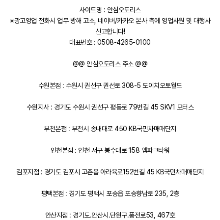
사이트명 : 안심오토리스
※광고영업 전화시 업무 방해 고소, 네이버/카카오 본사 측에 영업사원 및 대행사
신고합니다!
대표번호 : 0508-4265-0100
@@ 안심오토리스 주소 @@
수원본점 : 수원시 권선구 권선로 308-5 도이치오토월드
수원지사 : 경기도 수원시 권선구 평동로 79번길 45 SKV1 모터스
부천본점 : 부천시 송내대로 450 KB국민차매매단지
인천본점 : 인천 서구 봉수대로 158 엠파크타워
김포지점 : 경기도 김포시 고촌읍 아라육로152번길 45 KB국민차매매단지
평택본점 : 경기도 평택시 포승읍 포승향남로 235, 2층
안산지점 : 경기도.안산시.단원구.풍전로53, 467호