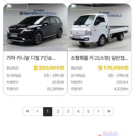
기아
카니발 디젤 7인승
소형화물
카고(소형) 일반캡/
시그니처
초장축/2WD
월 220,000원
월 170,000원
월납입금
월납입금
초기부담금
0원 ~ 선택사항
초기부담금
0원 ~ 선택사항
차량연식
2020/9
차량연식
2024/4
주행거리
92,385Km
주행거리
4,522Km
1
2
3
4
5