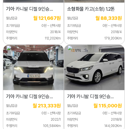
기아
카니발 디젤 9인승
소형화물
카고(소형) 1.2톤
노블레스 스페셜
월 121,667원
월 88,333원
월납입금
월납입금
초기부담금
0원 ~ 선택사항
초기부담금
0원 ~ 선택사항
차량연식
2018/4
차량연식
2018/4
주행거리
112,202Km
주행거리
179,200Km
기아
카니발 디젤 9인승
기아
카니발 디젤 9인승
시그니처
노블레스 스페셜
월 213,333원
월 115,000원
월납입금
월납입금
초기부담금
0원 ~ 선택사항
초기부담금
0원 ~ 선택사항
차량연식
2022/1
차량연식
2018/8
주행거리
105,584Km
주행거리
144,092Km