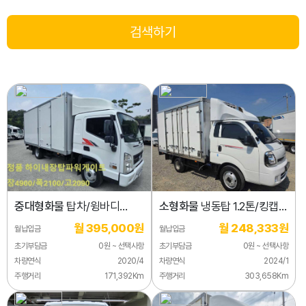
중대형화물
탑차/윙바디
소형화물
냉동탑 1.2톤/킹캡/
3.5톤
초장축/표준형/(싱글컴프)
월 395,000원
월 248,333원
월납입금
월납입금
초기부담금
0원 ~ 선택사항
초기부담금
0원 ~ 선택사항
차량연식
2020/4
차량연식
2024/1
주행거리
171,392Km
주행거리
303,658Km