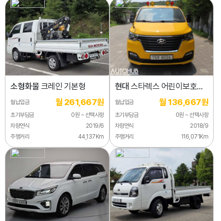
소형화물
크레인 기본형
현대
스타렉스 어린이보호차
LPi
월 261,667원
월 136,667원
월납입금
월납입금
초기부담금
0원 ~ 선택사항
초기부담금
0원 ~ 선택사항
차량연식
2019/6
차량연식
2018/9
주행거리
44,137Km
주행거리
116,071Km