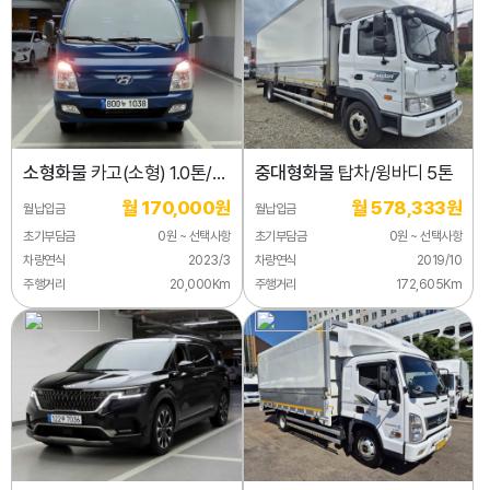
소형화물
카고(소형) 1.0톤/
중대형화물
탑차/윙바디 5톤
슈퍼캡/초장축/(CRDi)
월 170,000원
월 578,333원
월납입금
월납입금
초기부담금
0원 ~ 선택사항
초기부담금
0원 ~ 선택사항
차량연식
2023/3
차량연식
2019/10
주행거리
20,000Km
주행거리
172,605Km