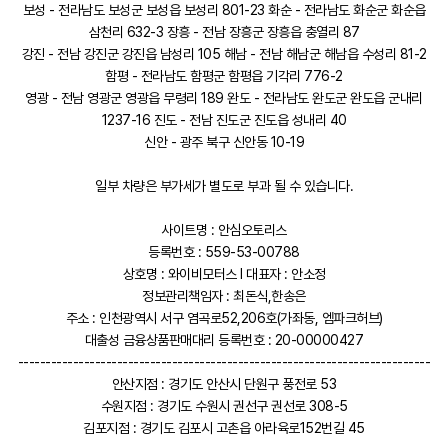
보성 - 전라남도 보성군 보성읍 보성리 801-23 화순 - 전라남도 화순군 화순읍
삼천리 632-3 장흥 - 전남 장흥군 장흥읍 충열리 87
강진 - 전남 강진군 강진읍 남성리 105 해남 - 전남 해남군 해남읍 수성리 81-2
함평 - 전라남도 함평군 함평읍 기각리 776-2
영광 - 전남 영광군 영광읍 무령리 189 완도 - 전라남도 완도군 완도읍 군내리
1237-16 진도 - 전남 진도군 진도읍 성내리 40
신안 - 광주 북구 신안동 10-19
일부 차량은 부가세가 별도로 부과 될 수 있습니다.
사이트명 : 안심오토리스
등록번호 : 559-53-00788
상호명 : 와이비모터스 l 대표자 : 안소정
정보관리책임자 : 최돈식,한송은
주소 : 인천광역시 서구 염곡로52,206호(가좌동, 엠파크허브)
대출성 금융상품판매대리 등록번호 : 20-00000427
---------------------------------------------------------------------------
안산지점 : 경기도 안산시 단원구 풍전로 53
수원지점 : 경기도 수원시 권선구 권선로 308-5
김포지점 : 경기도 김포시 고촌읍 아라육로152번길 45