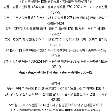
- 강남구 율현동 108-9 영등포 - 영등포구 양평동1가 19
강동 - 강동구 천호동 454 강북 - 강북구 수유동 279-207 마포 - 마포구 성산동
157-5
구로 - 구로구 구로동 83-3 서초 - 서초구 양재동 217 (오토갤러리) 관악 - 관악구
신림동 1424
광진 - 광진구 자양동 626 금천 - 금천구 독산동 179-18 노원 - 노원구 하계동
179-27
도봉 - 도봉구 창동 338 동대문 - 동대문구 이문동 105-18 동작 - 동작구 흑석동
86-117
서대문 - 서대문구 연희동 136 성북 - 성북구 돈암동 625 송파 - 송파구 문정동
150-8
양천 - 양천구 목동 406-224 용산 - 용산구 이촌동 203-8 은평 - 은평구 대조동
197-19
종로 - 종로구 관철동 11-1 중랑 - 중랑구 중화동 305-42
광역시
부산 - 연제구 연산동 1141-8 해운대구 반여1동 1049 사상구 감전동 138-2
동대구 - 동구 신서동 638-1 (반야월) 남대구 - 달서구 월성동 217 엠월드 - 서구
42-30
오토월드 -북구 노원동3가 대전 - 서구 월평동 146 대덕구 신대동 448-1
인천 - 작전단지-계양구 작전1동 415 제물포단지 -남구 도화동 635-8