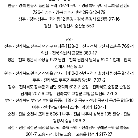
안동 - 경북 안동시 풍산읍 노리 792-1 구미 - 경상북도 구미시 고아읍 관심리
726-1 영주 - 경북 영주시 휴천2동 642-179
상주 - 경북 상주시 화개동 12 문경 - 경북 문경시 모전동 97-16
경산 - 경북 경산시 중산동 550
전라
전주 - 전라북도 전주시 덕진구 여의동 1138-2 군산 - 전북 군산시 조촌동 769-4
익산 - 전북 익산시 금강동 380-17
정읍 - 전북 정읍시 수성동 922 남원 - 전북 남원시 월락동 620-1 김제 - 전북
김제시 요촌동 47
완주 - 전라북도 완주군 삼례읍 삼례리 1412-2 진안 - 경기 화성시 병점동 844-4
무주 - 전라북도 무주군 무주읍 당산리 707-2
장수 - 전라북도 장수군 계남면 호덕리 612-7 순창 - 전라북도 순창군 순창읍
남계리 207-6 고창 - 전라북도 고창군 고창읍 덕산리 271-3
부안 - 전라북도 부안군 부안읍 동중리 131-12 목포 - 전남 목포시 옥암동 915-10
여수 - 전라남도 여수시 소라면 덕양리 1204-1
순천 - 전남 순천시 조례동 606-1 나주 - 전남 나주시 성북동 135 광양 - 전남
광양시 중동 1316-2
곡성 - 전남 곡성군 곡성읍 읍내리 396 구례 - 전라남도 구례군 구례읍 봉동리
201-7 고흥 - 전라남도 고흥군 고흥읍 행정리 217-27