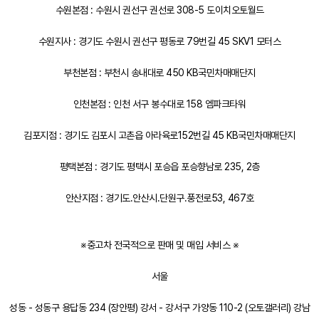
수원본점 : 수원시 권선구 권선로 308-5 도이치오토월드
수원지사 : 경기도 수원시 권선구 평동로 79번길 45 SKV1 모터스
부천본점 : 부천시 송내대로 450 KB국민차매매단지
인천본점 : 인천 서구 봉수대로 158 엠파크타워
김포지점 : 경기도 김포시 고촌읍 아라육로152번길 45 KB국민차매매단지
평택본점 : 경기도 평택시 포승읍 포승향남로 235, 2층
안산지점 : 경기도.안산시.단원구.풍전로53, 467호
※중고차 전국적으로 판매 및 매입 서비스 ※
서울
성동 - 성동구 용답동 234 (장안평) 강서 - 강서구 가양동 110-2 (오토갤러리) 강남