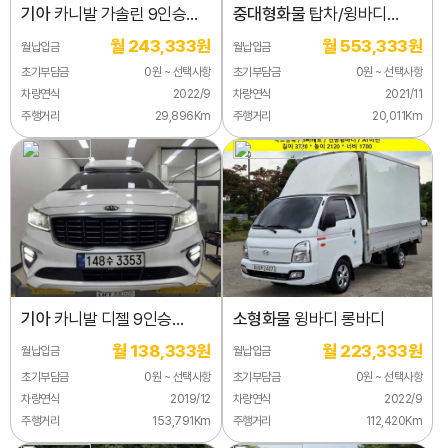
기아
카니발 가솔린 9인승
중대형화물
탑차/윙바디
시그니처
3.5톤
월 243,333원
월 553,333원
월납입금
월납입금
초기부담금
0원 ~ 선택사항
초기부담금
0원 ~ 선택사항
차량연식
2022/9
차량연식
2021/11
주행거리
29,896Km
주행거리
20,011Km
기아
카니발 디젤 9인승
소형화물
윙바디 롱바디
하이리무진 노블레스 스페셜
월 138,333원
월 223,333원
월납입금
월납입금
초기부담금
0원 ~ 선택사항
초기부담금
0원 ~ 선택사항
차량연식
2019/12
차량연식
2022/9
주행거리
153,791Km
주행거리
112,420Km