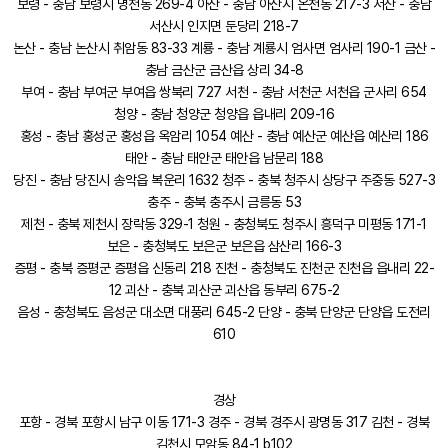
보령 - 충남 보령시 명천동 269-4 아산 - 충남 아산시 온천동 217-3 서산 - 충남
서산시 인지면 둔당리 218-7
논산 - 충남 논산시 취암동 83-33 계룡 - 충남 계룡시 엄사면 엄사리 190-1 금산 -
충남 금산군 금산읍 상리 34-8
부여 - 충남 부여군 부여읍 쌍북리 727 서천 - 충남 서천군 서천읍 군사리 654
청양 - 충남 청양군 청양읍 읍내리 209-16
홍성 - 충남 홍성군 홍성읍 옥암리 1054 예산 - 충남 예산군 예산읍 예산리 186
태안 - 충남 태안군 태안읍 남문리 188
당진 - 충남 당진시 송악읍 복운리 1632 청주 - 충북 청주시 상당구 주중동 527-3
충주 - 충북 충주시 금릉동 53
제천 - 충북 제천시 장락동 329-1 청원 - 충청북도 청주시 흥덕구 미평동 171-1
보은 - 충청북도 보은군 보은읍 삼산리 166-3
증평 - 충북 증평군 증평읍 신동리 218 진천 - 충청북도 진천군 진천읍 읍내리 22-
12 괴산 - 충북 괴산군 괴산읍 동부리 675-2
음성 - 충청북도 음성군 대소면 대풍리 645-2 단양 - 충북 단양군 단양읍 도전리
610
경상
포항 - 경북 포항시 남구 이동 171-3 경주 - 경북 경주시 광명동 317 김천 - 경북
김천시 모암동 84-1 b102