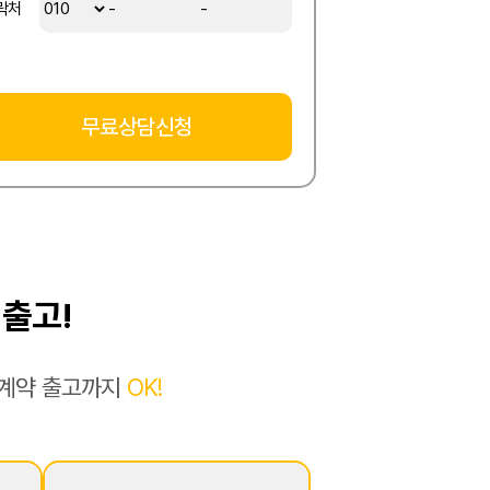
락처
-
-
 출고!
일계약 출고까지
OK!