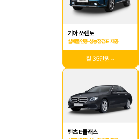
기아 쏘렌토
실매물인증·성능점검표 제공
월 35만원 ~
벤츠 E클래스