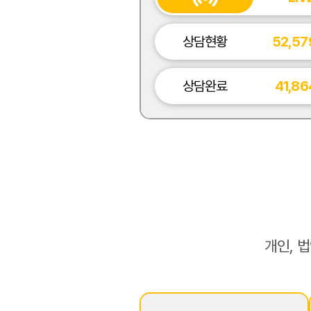
상담현황
52,57
상담완료
41,86
개인, 