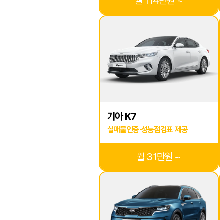
월 114만원 ~
기아 K7
실매물인증·성능점검표 제공
월 31만원 ~