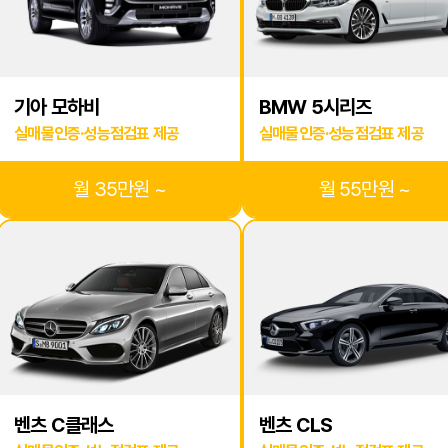
기아 모하비
BMW 5시리즈
실매물인증·성능점검표 제공
실매물인증·성능점검표 제공
월 35만원 ~
월 55만원 ~
벤츠 C클래스
벤츠 CLS