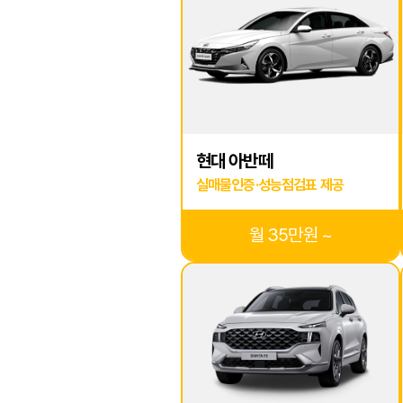
현대 아반떼
실매물인증·성능점검표 제공
월 35만원 ~