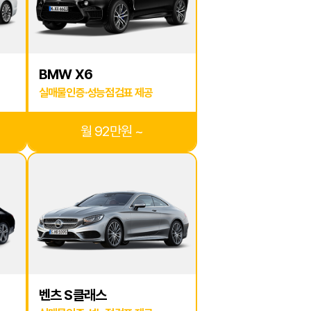
BMW X6
실매물인증·성능점검표 제공
월 92만원 ~
벤츠 S클래스