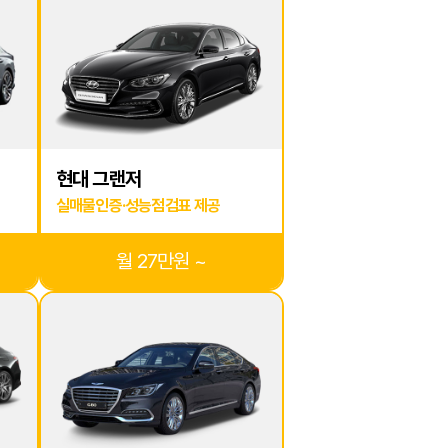
현대 그랜저
실매물인증·성능점검표 제공
월 27만원 ~