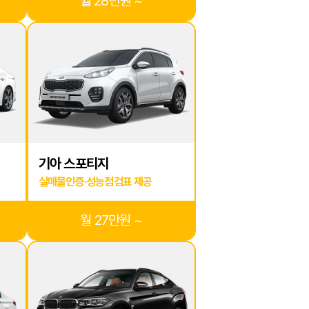
월 28만원 ~
기아 스포티지
실매물인증·성능점검표 제공
월 27만원 ~